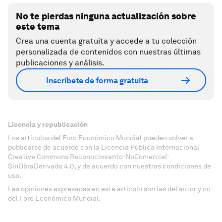
No te pierdas ninguna actualización sobre
este tema
Crea una cuenta gratuita y accede a tu colección
personalizada de contenidos con nuestras últimas
publicaciones y análisis.
Inscríbete de forma gratuita
Licencia y republicación
Los artículos del Foro Económico Mundial pueden volver a
publicarse de acuerdo con la Licencia Pública Internacional
Creative Commons Reconocimiento-NoComercial-
SinObraDerivada 4.0, y de acuerdo con nuestras condiciones de
uso.
Las opiniones expresadas en este artículo son las del autor y no
del Foro Económico Mundial.