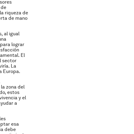
rsores
 de
la riqueza de
ferta de mano
, al igual
una
 para lograr
isfacción
namental. El
l sector
iría. La
 a Europa.
.
la zona del
do, estos
ivencia y el
ayudar a
les
optar esa
ia debe