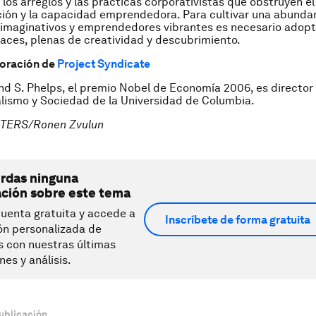
los arreglos y las prácticas corporativistas que obstruyen e
ción y la capacidad emprendedora. Para cultivar una abunda
imaginativos y emprendedores vibrantes es necesario adopta
aces, plenas de creatividad y descubrimiento.
boración de
Project Syndicate
d S. Phelps, el premio Nobel de Economía 2006, es director
lismo y Sociedad de la Universidad de Columbia
.
TERS/Ronen Zvulun
erdas ninguna
ación sobre este tema
uenta gratuita y accede a
Inscríbete de forma gratuita
ón personalizada de
s con nuestras últimas
nes y análisis.
ublicación