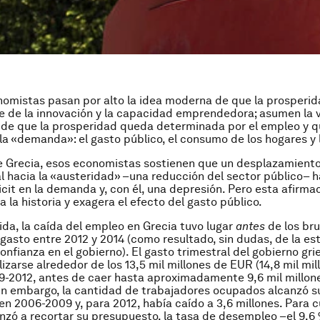
omistas pasan por alto la idea moderna de que la prosperid
 de la innovación y la capacidad emprendedora; asumen la v
de que la prosperidad queda determinada por el empleo y q
a «demanda»: el gasto público, el consumo de los hogares y l
e Grecia, esos economistas sostienen que un desplazamiento
cal hacia la «austeridad» –una reducción del sector público– 
icit en la demanda y, con él, una depresión. Pero esta afirma
 la historia y exagera el efecto del gasto público.
da, la caída del empleo en Grecia tuvo lugar
antes
de los br
 gasto entre 2012 y 2014 (como resultado, sin dudas, de la es
confianza en el gobierno). El gasto trimestral del gobierno g
izarse alrededor de los 13,5 mil millones de EUR (14,8 mil mi
9-2012, antes de caer hasta aproximadamente 9,6 mil millon
in embargo, la cantidad de trabajadores ocupados alcanzó 
 en 2006-2009 y, para 2012, había caído a 3,6 millones. Para 
zó a recortar su presupuesto, la tasa de desempleo –el 9,6 