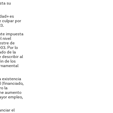
sta su
idad» es
e culpar por
13.
ente impuesta
l nivel
estre de
03. Por lo
ado de la
 describir al
in de los
ernamental
 existencia
 (financiado,
o la
orme aumento
ayor empleo,
nciar el