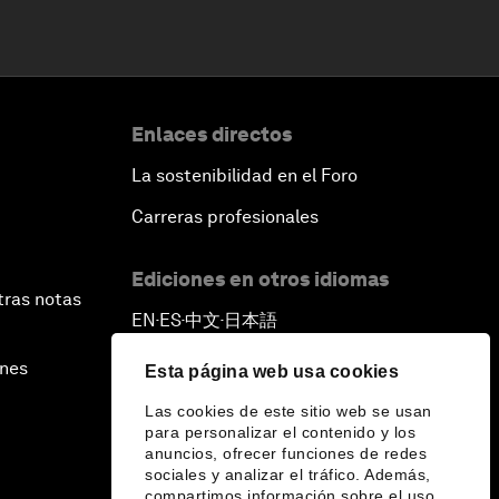
Enlaces directos
La sostenibilidad en el Foro
Carreras profesionales
Ediciones en otros idiomas
tras notas
EN
ES
中文
日本語
▪
▪
▪
ines
Esta página web usa cookies
Las cookies de este sitio web se usan
para personalizar el contenido y los
anuncios, ofrecer funciones de redes
sociales y analizar el tráfico. Además,
compartimos información sobre el uso