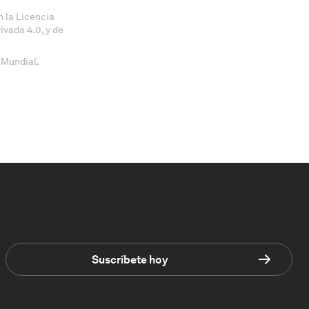
 la Licencia
vada 4.0, y de
 Mundial.
Suscríbete hoy