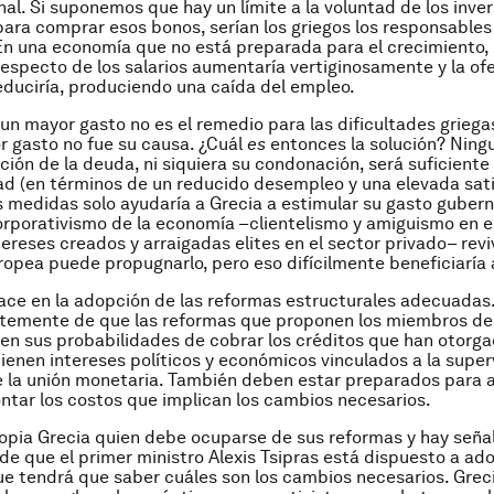
nal. Si suponemos que hay un límite a la voluntad de los inve
para comprar esos bonos, serían los griegos los responsables
 En una economía que no está preparada para el crecimiento, 
respecto de los salarios aumentaría vertiginosamente y la o
educiría, produciendo una caída del empleo.
 un mayor gasto no es el remedio para las dificultades griegas
 gasto no fue su causa. ¿Cuál
es
entonces la solución? Ning
ción de la deuda, ni siquiera su condonación, será suficiente
ad (en términos de un reducido desempleo y una elevada sat
as medidas solo ayudaría a Grecia a estimular su gasto guber
rporativismo de la economía –clientelismo y amiguismo en e
tereses creados y arraigadas elites en el sector privado– reviv
ropea puede propugnarlo, pero eso difícilmente beneficiaría
ace en la adopción de las reformas estructurales adecuadas
temente de que las reformas que proponen los miembros de 
n sus probabilidades de cobrar los créditos que han otorga
ienen intereses políticos y económicos vinculados a la superv
e la unión monetaria. También deben estar preparados para 
ontar los costos que implican los cambios necesarios.
ropia Grecia quien debe ocuparse de sus reformas y hay seña
de que el primer ministro Alexis Tsipras está dispuesto a ad
e tendrá que saber cuáles son los cambios necesarios. Grec