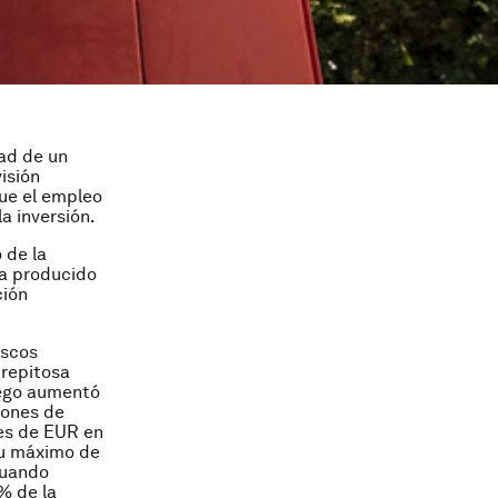
ad de un
isión
ue el empleo
a inversión.
 de la
ha producido
ción
uscos
trepitosa
riego aumentó
llones de
es de EUR en
su máximo de
cuando
% de la