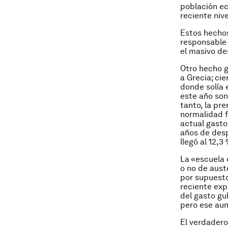
población e
reciente niv
Estos hechos
responsable 
el masivo de
Otro hecho g
a Grecia; ci
donde solía 
este año son
tanto, la pr
normalidad f
actual gasto
años de desp
llegó al 12,3
La «escuela 
o no de aust
por supuesto
reciente exp
del gasto gu
pero ese au
El verdadero