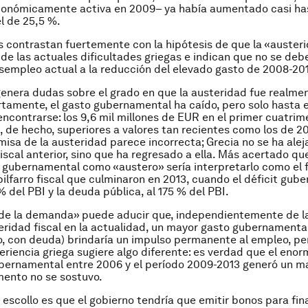
conómicamente activa en 2009– ya había aumentado casi ha
el de 25,5 %.
 contrastan fuertemente con la hipótesis de que la «auster
de las actuales dificultades griegas e indican que no se deb
sempleo actual a la reducción del elevado gasto de 2008-20
enera dudas sobre el grado en que la austeridad fue realm
ertamente, el gasto gubernamental ha caído, pero solo hasta e
encontrarse: los 9,6 mil millones de EUR en el primer cuatrim
, de hecho, superiores a valores tan recientes como los de 20
emisa de la austeridad parece incorrecta; Grecia no se ha alej
iscal anterior, sino que ha regresado a ella. Más acertado que
 gubernamental como «austero» sería interpretarlo como el f
ilfarro fiscal que culminaron en 2013, cuando el déficit gub
 % del PBI y la deuda pública, al 175 % del PBI.
de la demanda» puede aducir que, independientemente de la
eridad fiscal en la actualidad, un mayor gasto gubernamental
, con deuda) brindaría un impulso permanente al empleo, per
eriencia griega sugiere algo diferente: es verdad que el en
bernamental entre 2006 y el período 2009-2013 generó un m
mento no se sostuvo.
 escollo es que el gobierno tendría que emitir bonos para fina