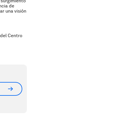
l surgimiento
ncia de
r una visión
 del Centro