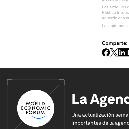
Los artículos 
Pública Inter
acuerdo con n
Las opiniones 
Comparte:
La Agen
Una actualización sema
importantes de la agend