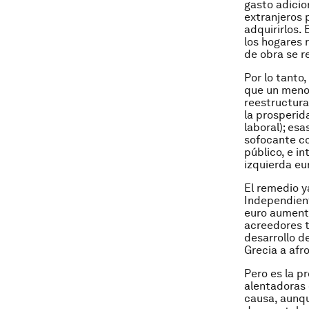
gasto adicio
extranjeros 
adquirirlos.
los hogares 
de obra se r
Por lo tanto,
que un menor
reestructura
la prosperid
laboral); es
sofocante co
público, e in
izquierda eu
El remedio y
Independien
euro aumente
acreedores t
desarrollo d
Grecia a afr
Pero es la p
alentadoras 
causa, aunqu