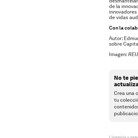
desmantelar 
de la innova
innovadores 
de vidas aud
Con la cola
Autor: Edmun
sobre Capita
Imagen:
REU
No te pi
actualiz
Crea una c
tu colecci
contenido
publicacio
Licencia y rep