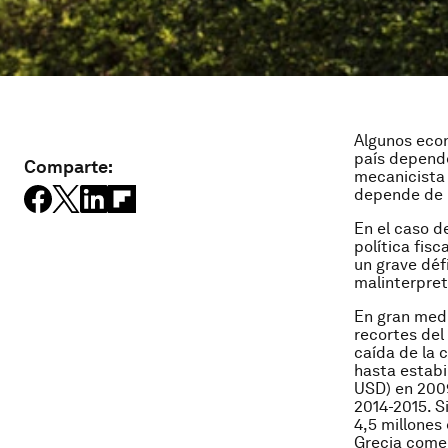
Algunos econ
país depende
Comparte:
mecanicista 
depende de l
En el caso d
política fis
un grave déf
malinterpreta
En gran medi
recortes del
caída de la 
hasta estabil
USD) en 200
2014-2015. S
4,5 millones
Grecia comen