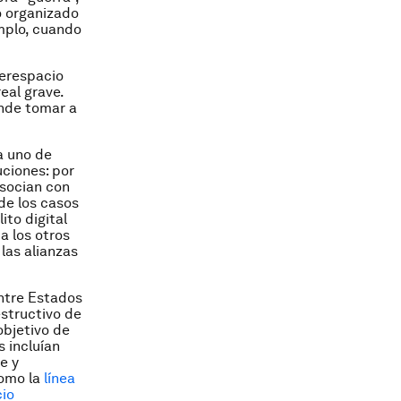
o organizado
mplo, cuando
berespacio
eal grave.
onde tomar a
a uno de
uciones: por
asocian con
 de los casos
ito digital
a los otros
las alianzas
entre Estados
estructivo de
objetivo de
 incluían
e y
como la
línea
cio