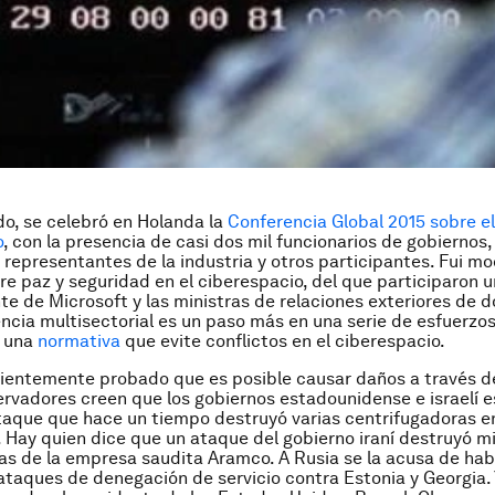
o, se celebró en Holanda la
Conferencia Global 2015 sobre el
o
, con la presencia de casi dos mil funcionarios de gobiernos,
representantes de la industria y otros participantes. Fui m
re paz y seguridad en el ciberespacio, del que participaron u
te de Microsoft y las ministras de relaciones exteriores de d
ncia multisectorial es un paso más en una serie de esfuerzo
r una
normativa
que evite conflictos en el ciberespacio.
cientemente probado que es posible causar daños a través de
vadores creen que los gobiernos estadounidense e israelí e
taque que hace un tiempo destruyó varias centrifugadoras e
í. Hay quien dice que un ataque del gobierno iraní destruyó m
s de la empresa saudita Aramco. A Rusia se la acusa de hab
taques de denegación de servicio contra Estonia y Georgia. 