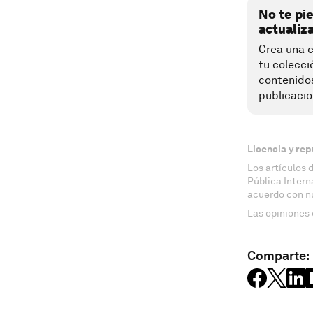
No te pi
actualiz
Crea una c
tu colecci
contenido
publicacio
Licencia y rep
Los artículos 
Pública Inter
acuerdo con n
Las opiniones 
Comparte: