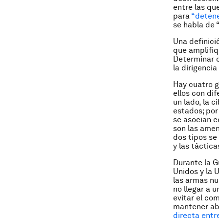
entre las qu
para
“detene
se habla de 
Una definici
que amplifiq
Determinar c
la dirigencia
Hay cuatro g
ellos con di
un lado, la 
estados; por 
se asocian co
son las amen
dos tipos se
y las táctic
Durante la G
Unidos y la 
las armas nu
no llegar a 
evitar el co
mantener abi
directa ent