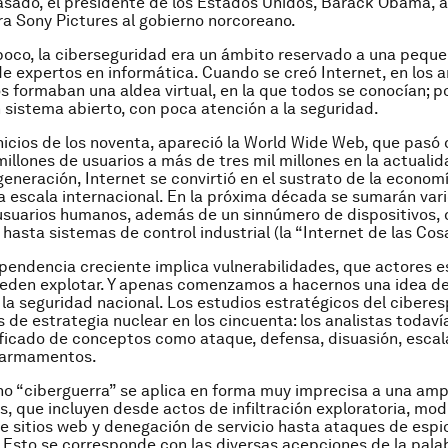
sado, el presidente de los Estados Unidos, Barack Obama, a
a Sony Pictures al gobierno norcoreano.
oco, la ciberseguridad era un ámbito reservado a una pequ
 expertos en informática. Cuando se creó Internet, en los a
 formaban una aldea virtual, en la que todos se conocían; p
 sistema abierto, con poca atención a la seguridad.
nicios de los noventa, apareció la World Wide Web, que pasó 
illones de usuarios a más de tres mil millones en la actuali
eneración, Internet se convirtió en el sustrato de la economí
 escala internacional. En la próxima década se sumarán vari
usuarios humanos, además de un sinnúmero de dispositivos,
hasta sistemas de control industrial (la “Internet de las Cos
pendencia creciente implica vulnerabilidades, que actores e
eden explotar. Y apenas comenzamos a hacernos una idea de
 la seguridad nacional. Los estudios estratégicos del ciberes
s de estrategia nuclear en los cincuenta: los analistas todaví
nificado de conceptos como ataque, defensa, disuasión, esca
e armamentos.
no “ciberguerra” se aplica en forma muy imprecisa a una amp
, que incluyen desde actos de infiltración exploratoria, mod
e sitios web y denegación de servicio hasta ataques de espi
 Esto se corresponde con las diversas acepciones de la palab