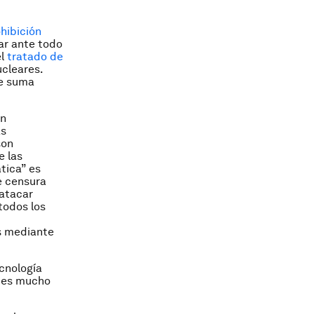
hibición
ar ante todo
el
tratado de
ucleares.
de suma
ón
as
son
e las
tica” es
e censura
 atacar
todos los
os mediante
ecnología
e es mucho