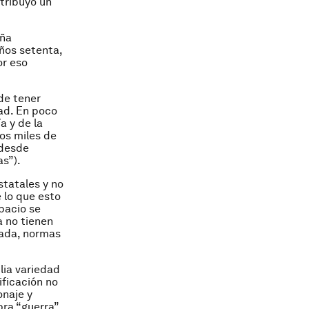
tribuyó un
eña
ños setenta,
or eso
de tener
dad. En poco
a y de la
os miles de
 desde
as”).
statales y no
 lo que esto
pacio se
a no tienen
lada, normas
lia variedad
ificación no
onaje y
ra “guerra”,