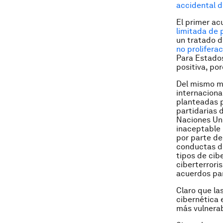
accidental d
El primer ac
limitada de 
un tratado d
no prolifera
Para Estados
positiva, po
Del mismo mo
internaciona
planteadas p
partidarias 
Naciones Uni
inaceptable 
por parte de 
conductas de
tipos de cib
ciberterrori
acuerdos par
Claro que la
cibernética 
más vulnerab