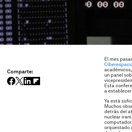
El mes pasad
Ciberespaci
académicos, 
Comparte:
un panel sob
vicepresiden
Esta confere
a establece
Ya está sufi
Muchos obser
detrás del a
nuclear iran
computadora
orquestado a