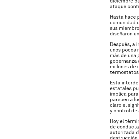
diciembre pa
ataque contr
Hasta hace p
comunidad de
sus miembros
diseñaron un
Después, a i
unos pocos m
más de una g
gobernanza a
millones de 
termostatos 
Esta interde
estatales pu
implica para
parecen a lo
claro el sig
y control d
Hoy el térmi
de conductas
autorizada d
destrucción.