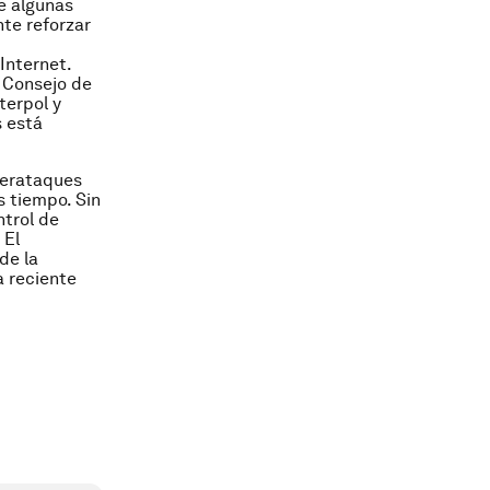
e algunas
te reforzar
Internet.
 Consejo de
terpol y
s está
berataques
s tiempo. Sin
trol de
 El
de la
a reciente