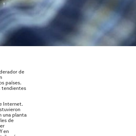
oderador de
n
os países.
s tendientes
 Internet.
stuvieron
n una planta
iles de
er
Y en