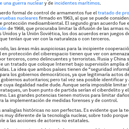
e una guerra nuclear
y de
incidentes marítimos
.
uerdo formal de control de armamentos fue el
tratado de pro
pruebas nucleares
firmado en 1963, al que se puede consider
e protección medioambiental. El segundo gran acuerdo fue 
ción
de 1968, que procuraba limitar la difusión de las armas n
 Unidos y la Unión Soviética, los dos acuerdos eran juegos 
rque tenían que ver con la naturaleza o con terceros.
do, las áreas más auspiciosas para la incipiente cooperaci
l en protección del ciberespacio tienen que ver con amenaz
or terceros, como delincuentes y terroristas. Rusia y China 
de un tratado que coloque Internet bajo supervisión amplia d
das. La idea que ambos países tienen de “seguridad informá
para los gobiernos democráticos, ya que legitimaría actos d
gobiernos autoritarios; pero tal vez sea posible identificar y
 cuya ilegalidad nadie dude. Aunque sería imposible limitar 
erataques, un buen punto de partida serían el ciberdelito y el
smo. Las grandes potencias tienen motivos para limitar dañ
a la implementación de medidas forenses y de control.
s analogías históricas no son perfectas. Es evidente que la t
es muy diferente de la tecnología nuclear, sobre todo porqu
le a las acciones de actores no estatales.