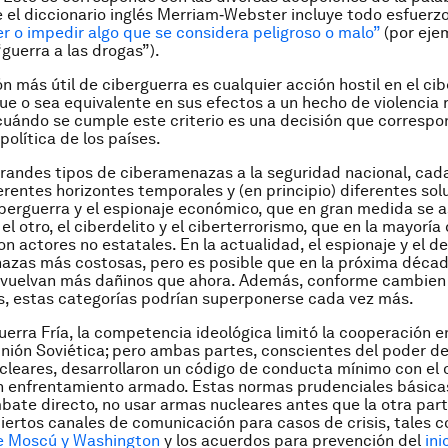
e el diccionario inglés Merriam‑Webster incluye todo esfuerz
r o impedir algo que se considera peligroso o malo”
(por eje
“guerra a las drogas”).
ón más útil de ciberguerra es cualquier acción hostil en el ci
ue o sea equivalente en sus efectos a un hecho de violencia r
uándo se cumple este criterio es una decisión que corresp
 política de los países.
randes tipos de ciberamenazas a la seguridad nacional, cad
ferentes horizontes temporales y (en principio) diferentes sol
ciberguerra y el espionaje económico, que en gran medida se 
el otro, el ciberdelito y el ciberterrorismo, que en la mayoría
n actores no estatales. En la actualidad, el espionaje y el del
azas más costosas, pero es posible que en la próxima décad
 vuelvan más dañinos que ahora. Además, conforme cambien 
as, estas categorías podrían superponerse cada vez más.
uerra Fría, la competencia ideológica limitó la cooperación 
Unión Soviética; pero ambas partes, conscientes del poder d
cleares, desarrollaron un código de conducta mínimo con el 
un enfrentamiento armado. Estas normas prudenciales básicas
mbate directo, no usar armas nucleares antes que la otra part
ertos canales de comunicación para casos de crisis, tales 
re Moscú y Washington
y los acuerdos para prevención del
ini