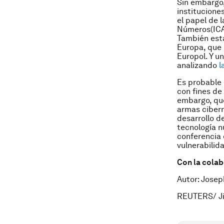
Sin embargo,
institucione
el papel de 
Números
(IC
También est
Europa, que 
Europol. Y u
analizando
l
Es probable 
con fines de
embargo, que
armas cibern
desarrollo d
tecnología n
conferencia 
vulnerabilid
Con la cola
Autor: Josep
REUTERS/ J