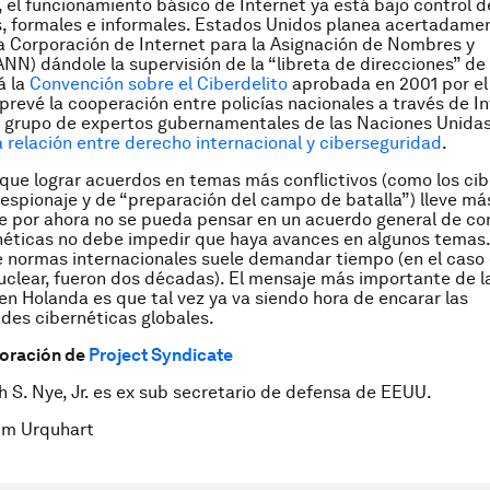
 el funcionamiento básico de Internet ya está bajo control d
s, formales e informales. Estados Unidos planea acertadamen
la Corporación de Internet para la Asignación de Nombres y
ANN) dándole la supervisión de la “libreta de direcciones” de 
á la
Convención sobre el Ciberdelito
aprobada en 2001 por el
prevé la cooperación entre policías nacionales a través de In
n grupo de expertos gubernamentales de las Naciones Unida
a relación entre derecho internacional y ciberseguridad
.
que lograr acuerdos en temas más conflictivos (como los ci
 espionaje y de “preparación del campo de batalla”) lleve má
 por ahora no se pueda pensar en un acuerdo general de con
éticas no debe impedir que haya avances en algunos temas.
e normas internacionales suele demandar tiempo (en el caso 
uclear, fueron dos décadas). El mensaje más importante de l
en Holanda es que tal vez ya va siendo hora de encarar las
ades cibernéticas globales.
boración de
Project Syndicate
h S. Nye, Jr. es ex sub secretario de defensa de EEUU.
im Urquhart