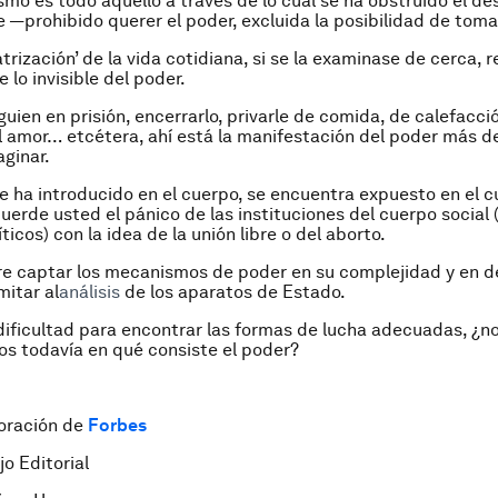
mo es todo aquello a través de lo cual se ha obstruido el d
 —prohibido querer el poder, excluida la posibilidad de toma
atrización’ de la vida cotidiana, si se la examinase de cerca, r
 lo invisible del poder.
uien en prisión, encerrarlo, privarle de comida, de calefacci
 el amor… etcétera, ahí está la manifestación del poder más d
ginar.
e ha introducido en el cuerpo, se encuentra expuesto en el 
rde usted el pánico de las instituciones del cuerpo social 
icos) con la idea de la unión libre o del aborto.
re captar los mecanismos de poder en su complejidad y en de
mitar al
análisis
de los aparatos de Estado.
ificultad para encontrar las formas de lucha adecuadas, ¿n
s todavía en qué consiste el poder?
boración de
Forbes
jo Editorial