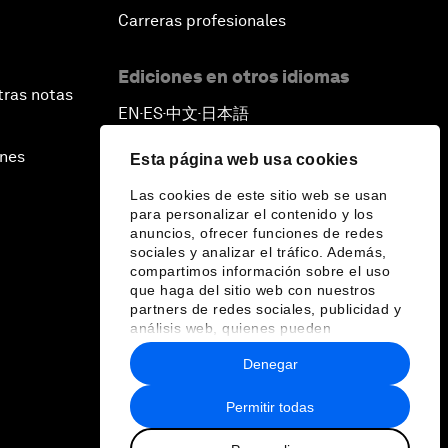
Carreras profesionales
Ediciones en otros idiomas
tras notas
EN
ES
中文
日本語
▪
▪
▪
ines
Esta página web usa cookies
Las cookies de este sitio web se usan
para personalizar el contenido y los
anuncios, ofrecer funciones de redes
sociales y analizar el tráfico. Además,
compartimos información sobre el uso
que haga del sitio web con nuestros
partners de redes sociales, publicidad y
análisis web, quienes pueden
combinarla con otra información que les
Denegar
haya proporcionado o que hayan
recopilado a partir del uso que haya
hecho de sus servicios.
Permitir todas