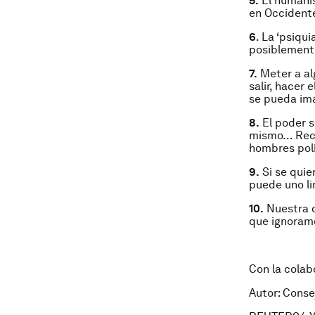
5.
El humanis
en Occidente
6
. La ‘psiqui
posiblemente
7.
Meter a alg
salir, hacer
se pueda ima
8.
El poder s
mismo… Recue
hombres polít
9.
Si se quie
puede uno li
10.
Nuestra d
que ignoramo
Con la cola
Autor: Conse