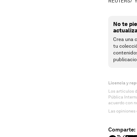
REUTERS/ Y
No te pi
actualiz
Crea una c
tu colecci
contenido
publicacio
Licencia y rep
Los artículos 
Pública Inter
acuerdo con n
Las opiniones 
Comparte: