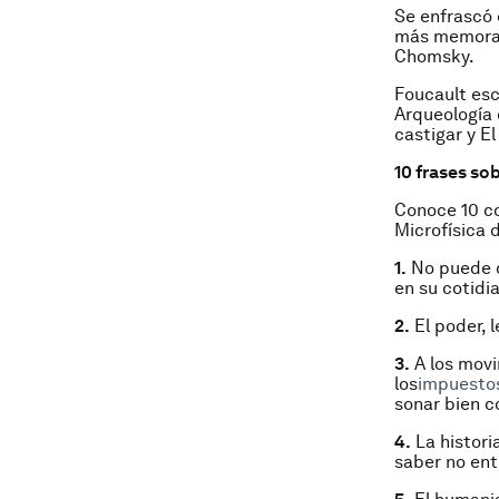
Se enfrascó 
más memorabl
Chomsky.
Foucault esc
Arqueología d
castigar y El
10 frases so
Conoce 10 co
Microfísica 
1.
No puede c
en su cotidi
2.
El poder, l
3.
A los movi
los
impuesto
sonar bien c
4.
La histori
saber no ent