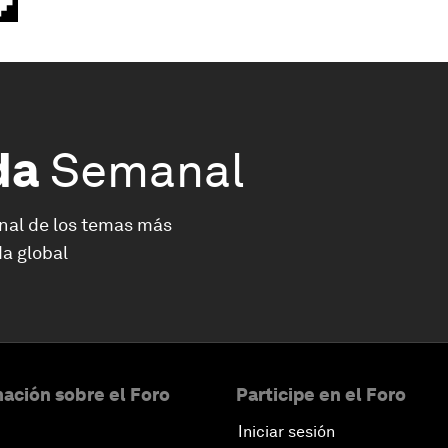
da
Semanal
nal de los temas más
a global
ación sobre el Foro
Participe en el Foro
Iniciar sesión