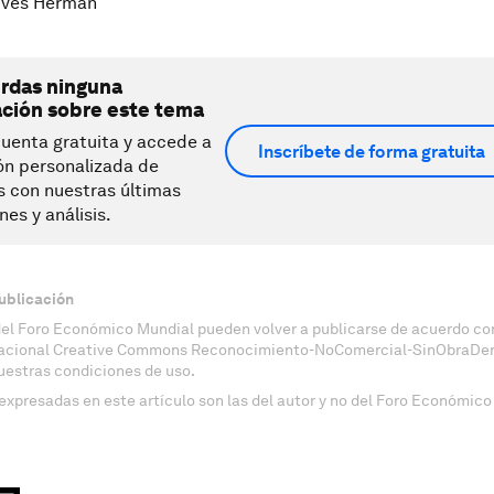
ves Herman
erdas ninguna
ación sobre este tema
uenta gratuita y accede a
Inscríbete de forma gratuita
ón personalizada de
s con nuestras últimas
nes y análisis.
ublicación
del Foro Económico Mundial pueden volver a publicarse de acuerdo con
nacional Creative Commons Reconocimiento-NoComercial-SinObraDeri
uestras condiciones de uso.
expresadas en este artículo son las del autor y no del Foro Económico