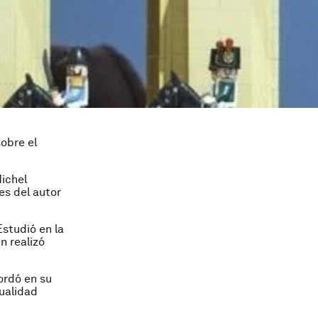
sobre el
Michel
es del autor
Estudió en la
n realizó
ordó en su
xualidad