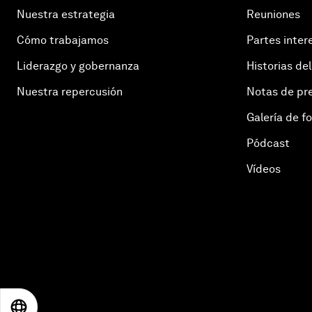
Nuestra estrategia
Reuniones
Cómo trabajamos
Partes inter
Liderazgo y gobernanza
Historias del
Nuestra repercusión
Notas de pr
Galería de f
Pódcast
Vídeos
EN
ES
中文
日本語