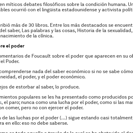
en míticos debates filosóficos sobre la condición humana. Un
es ocurrió con el lingüista estadounidense y activista polí
ribió más de 30 libros. Entre los más destacados se encuen
el saber, Las palabras y las cosas, Historia de la sexualidad, 
 nacimiento de la clínica.
bre el poder
mentarios de Foucault sobre el poder que aparecen en su o
del Poder.
omprenderse nada del saber económico si no se sabe cómo s
aneidad, el poder, y el poder económico.
ejos de estorbar al saber, lo produce.
mientos populares se les ha presentado como producidos po
s
, el paro; nunca como una lucha por el poder, como si las m
on comer, pero no con ejercer el poder.
a de las luchas por el poder (…) sigue estando casi totalment
ra en ello: eso no debe saberse.