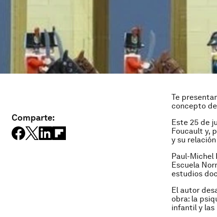
Te presentam
concepto de
Comparte:
Este 25 de j
Foucault y, 
y su relació
Paul-Michel 
Escuela Norm
estudios doct
El autor des
obra: la psiq
infantil y la