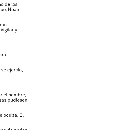
o de los
tico, Noam
tran
Vigilar y
bra
e ejercía,
r el hambre,
asas pudiesen
e oculta. El