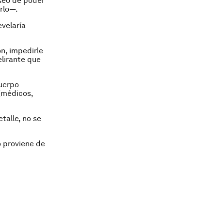
eseo de poder
rlo—.
evelaría
ón, impedirle
elirante que
cuerpo
(médicos,
talle, no se
o proviene de