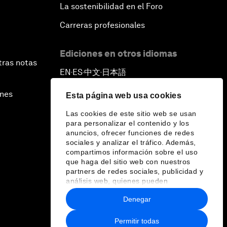
La sostenibilidad en el Foro
Carreras profesionales
Ediciones en otros idiomas
tras notas
EN
ES
中文
日本語
▪
▪
▪
ines
Esta página web usa cookies
Las cookies de este sitio web se usan
para personalizar el contenido y los
anuncios, ofrecer funciones de redes
sociales y analizar el tráfico. Además,
compartimos información sobre el uso
que haga del sitio web con nuestros
partners de redes sociales, publicidad y
análisis web, quienes pueden
combinarla con otra información que les
Denegar
haya proporcionado o que hayan
recopilado a partir del uso que haya
hecho de sus servicios.
Permitir todas