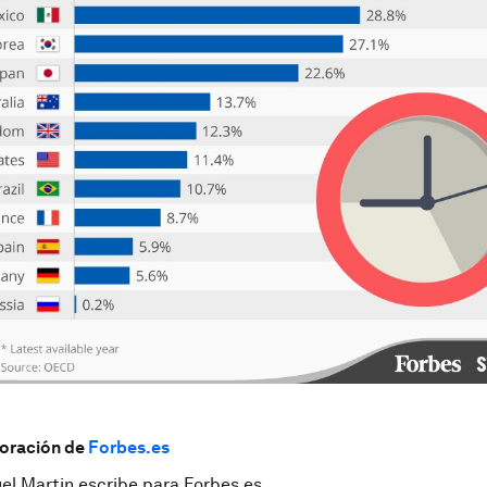
boración de
Forbes.es
el Martin escribe para Forbes.es