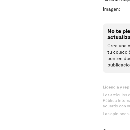
Imagen:
No te pi
actualiz
Crea una c
tu colecci
contenido
publicacio
Licencia y rep
Los artículos 
Pública Inter
acuerdo con n
Las opiniones 