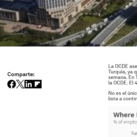
La OCDE ase
Turquía, ya 
Comparte:
semana. En T
la OCDE. El 
No es el úni
lista a conti