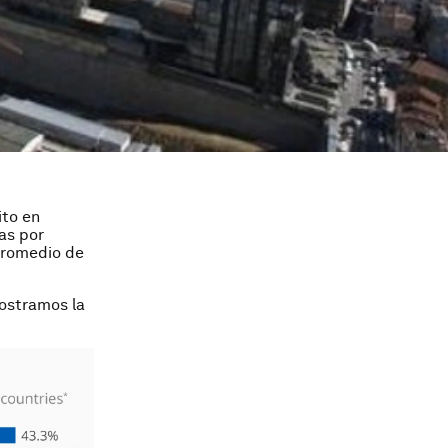
ito en
as por
 promedio de
mostramos la