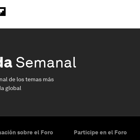
da
Semanal
nal de los temas más
a global
ación sobre el Foro
Participe en el Foro