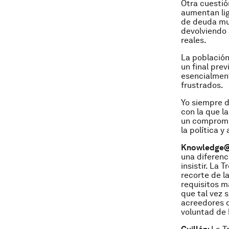
Otra cuestió
aumentan lig
de deuda muy
devolviendo 
reales.
La población
un final prev
esencialment
frustrados.
Yo siempre d
con la que l
un compromis
la política y
Knowledge
una diferenc
insistir. La
recorte de l
requisitos m
que tal vez 
acreedores d
voluntad de 