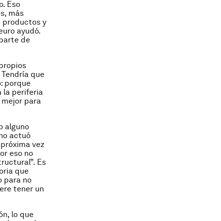
o. Eso
os, más
 productos y
 euro ayudó.
 parte de
 propios
. Tendría que
o: porque
la periferia
 mejor para
o alguno
 no actuó
 próxima vez
por eso no
uctural”. Es
oria que
o para no
ere tener un
n, lo que