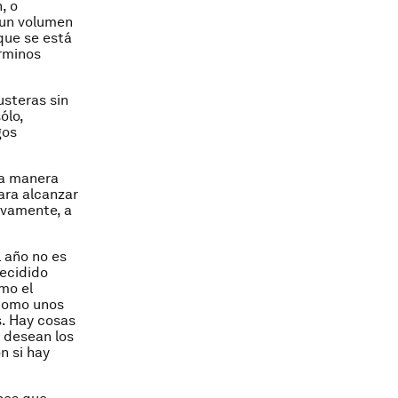
, o
n un volumen
que se está
rminos
usteras sin
ólo,
gos
la manera
ara alcanzar
ivamente, a
l año no es
decidido
omo el
 como unos
s. Hay cosas
e desean los
n si hay