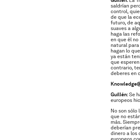
Guillén
: La 
saldrían per
control, qui
de que la ec
futuro, de aq
suaves a alg
haga las ref
en que él no
natural para 
hagan lo que
ya están ten
que esperen 
contrario, t
deberes en c
Knowledge
Guillén
: Se 
europeos hici
No son sólo 
que no están
más. Siempr
deberían pre
dinero a los
europeos co