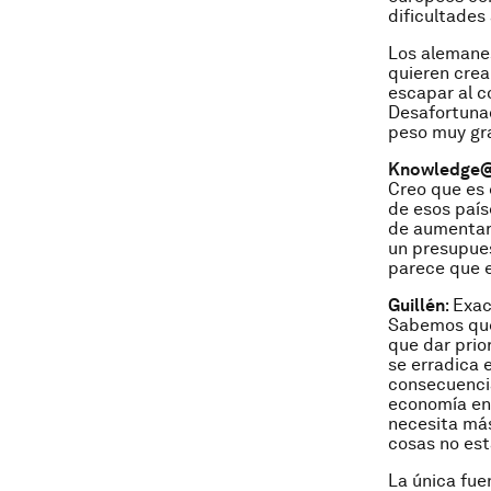
dificultades
Los alemanes
quieren crear
escapar al c
Desafortunad
peso muy gr
Knowledge
Creo que es 
de esos país
de aumentar 
un presupues
parece que 
Guillén
: Exa
Sabemos que
que dar prio
se erradica 
consecuencia
economía en 
necesita más
cosas no es
La única fue