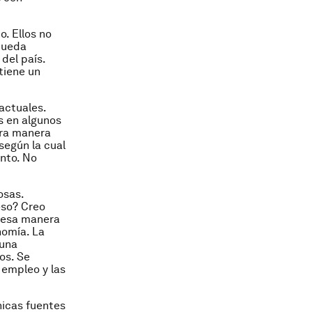
. Ellos no
 pueda
del país.
tiene un
 actuales.
s en algunos
tra manera
según la cual
ento. No
osas.
eso? Creo
e esa manera
nomía. La
 una
os. Se
 empleo y las
nicas fuentes