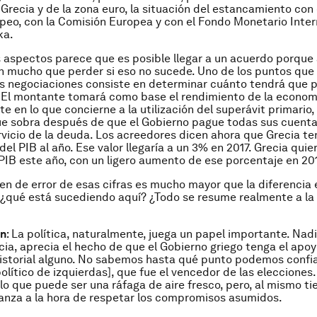
 Grecia y de la zona euro, la situación del estancamiento con
peo, con la Comisión Europea y con el Fondo Monetario Intern
ka.
 aspectos parece que es posible llegar a un acuerdo porqu
n mucho que perder si eso no sucede. Uno de los puntos que d
s negociaciones consiste en determinar cuánto tendrá que 
El montante tomará como base el rendimiento de la economí
 en lo que concierne a la utilización del superávit primario, e
e sobra después de que el Gobierno pague todas sus cuenta
rvicio de la deuda. Los acreedores dicen ahora que Grecia t
el PIB al año. Ese valor llegaría a un 3% en 2017. Grecia quie
PIB este año, con un ligero aumento de ese porcentaje en 201
en de error de esas cifras es mucho mayor que la diferencia e
, ¿qué está sucediendo aquí? ¿Todo se resume realmente a la p
én
: La política, naturalmente, juega un papel importante. Nad
cia, aprecia el hecho de que el Gobierno griego tenga el apo
historial alguno. No sabemos hasta qué punto podemos confia
olítico de izquierdas], que fue el vencedor de las elecciones.
 lo que puede ser una ráfaga de aire fresco, pero, al mismo t
ianza a la hora de respetar los compromisos asumidos.