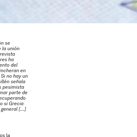
ón se
e la unión
revista
res ha
ento del
incheran en
 Si no hay un
illén señala
s pesimista
rmar parte de
 recuperando
o si Grecia
 general […]
os la