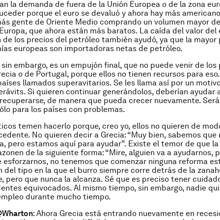
ían la demanda de fuera de la Unión Europea o de la zona eur
uceder porque el euro se devaluó y ahora hay más american
 más gente de Oriente Medio comprando un volumen mayor de
 Europa, que ahora están más baratos. La caída del valor del
 de los precios del petróleo también ayudó, ya que la mayor
ías europeas son importadoras netas de petróleo.
, sin embargo, es un empujón final, que no puede venir de los
recia o de Portugal, porque ellos no tienen recursos para eso
 países llamados superavitarios. Se les llama así por un motiv
rávits. Si quieren continuar generándolos, deberían ayudar a 
 recuperarse, de manera que pueda crecer nuevamente. Será
sólo para los países con problemas.
íticos temen hacerlo porque, creo yo, ellos no quieren de mod
cedente. No quieren decir a Grecia: “Muy bien, sabemos que
, pero estamos aquí para ayudar”. Existe el temor de que la
razonen de la siguiente forma: “Mire, alguien va a ayudarnos, 
 esforzarnos, no tenemos que comenzar ninguna reforma estr
n del tipo en la que el burro siempre corre detrás de la zanah
e, pero que nunca la alcanza. Sé que es preciso tener cuidad
entes equivocados. Al mismo tiempo, sin embargo, nadie qui
mpleo durante mucho tiempo.
@Wharton
: Ahora Grecia está entrando nuevamente en recesió