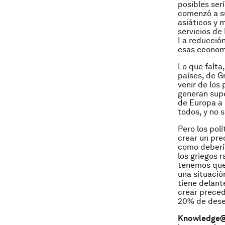
posibles ser
comenzó a s
asiáticos y
servicios de
La reducción
esas econom
Lo que falta
países, de G
venir de los
generan supe
de Europa a
todos, y no 
Pero los pol
crear un pre
como debería
los griegos 
tenemos que
una situació
tiene delant
crear preced
20% de dese
Knowledge