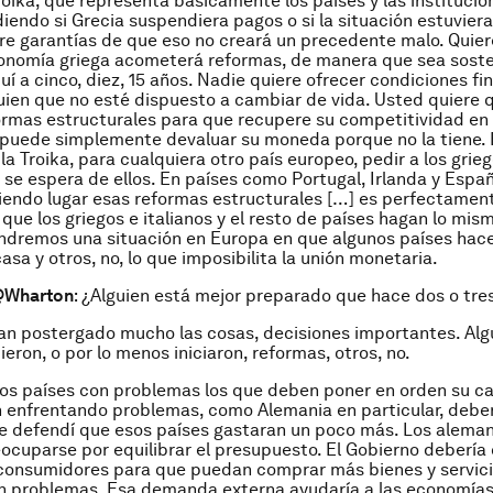
Troika, que representa básicamente los países y las instituci
diendo si Grecia suspendiera pagos o si la situación estuvier
ere garantías de que eso no creará un precedente malo. Quier
onomía griega acometerá reformas, de manera que sea sosten
uí a cinco, diez, 15 años. Nadie quiere ofrecer condiciones fi
uien que no esté dispuesto a cambiar de vida. Usted quiere q
ormas estructurales para que recupere su competitividad en
 puede simplemente devaluar su moneda porque no la tiene. 
la Troika, para cualquiera otro país europeo, pedir a los grie
 se espera de ellos. En países como Portugal, Irlanda y Esp
iendo lugar esas reformas estructurales […] es perfectamen
que los griegos e italianos y el resto de países hagan lo mism
endremos una situación en Europa en que algunos países hac
asa y otros, no, lo que imposibilita la unión monetaria.
@Wharton
: ¿Alguien está mejor preparado que hace dos o tre
han postergado mucho las cosas, decisiones importantes. Alg
eron, o por lo menos iniciaron, reformas, otros, no.
los países con problemas los que deben poner en orden su ca
 enfrentando problemas, como Alemania en particular, debe
e defendí que esos países gastaran un poco más. Los alema
ocuparse por equilibrar el presupuesto. El Gobierno debería
 consumidores para que puedan comprar más bienes y servici
n problemas. Esa demanda externa ayudaría a las economía