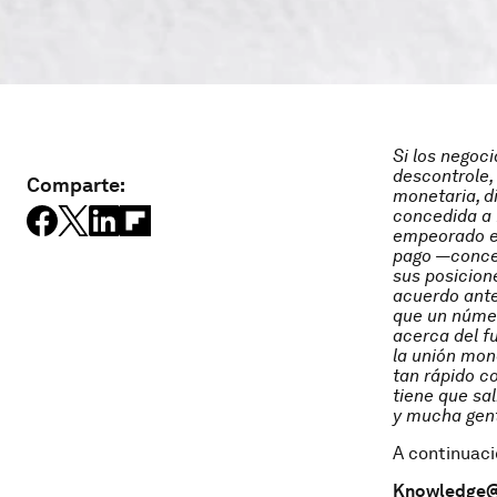
Si los negoc
descontrole, 
Comparte:
monetaria, d
concedida a 
empeorado en
pago —conced
sus posicion
acuerdo antes
que un númer
acerca del f
la unión mon
tan rápido c
tiene que sa
y mucha gent
A continuació
Knowledge