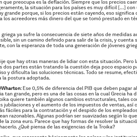
n que preocupa es la deflación. Siempre que los precios caen
eramente, la situación para los países es muy difícil […] co
 grande porque, si los precios están cayendo, eso significa 
a los acreedores más dinero del que se tomó prestado en té
 griega ya sufre la consecuencia de siete años de medidas a
isible, sin un camino definido para salir de la crisis, y cuenta s
e, con la esperanza de toda una generación de jóvenes grie
ije que hay otras maneras de lidiar con esta situación. Pero 
as dos partes están tratando la cuestión deja poco espacio p
o y dificulta las soluciones técnicas. Todo se resume, efect
 a la postura adoptada.
@Wharton
: Ese 0,5% de diferencia del PIB que deben pagar a
ia tan grande, pero es una de las cosas en la cual Grecia ha 
 Troika quiere también algunos cambios estructurales, tales c
as jubilaciones y el aumento de los impuestos de ventas, así
ás fáciles para la contratación y el despido de los empleado
sean razonables. Algunas podrían ser suavizadas según lo qu
e la zona euro. Parece que hay formas de resolver la situació
hacerlo. ¿Qué piensa de las exigencias de la Troika?