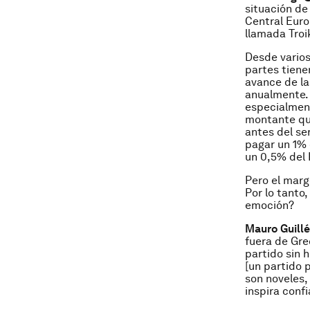
situación de
Central Euro
llamada Troi
Desde varios
partes tiene
avance de la
anualmente. 
especialmente
montante qu
antes del se
pagar un 1% d
un 0,5% del 
Pero el marg
Por lo tanto
emoción?
Mauro Guill
fuera de Gre
partido sin 
[un partido p
son noveles,
inspira conf