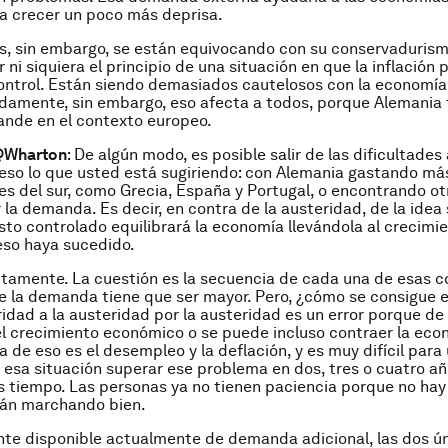
 a crecer un poco más deprisa.
, sin embargo, se están equivocando con su conservadurismo
 ni siquiera el principio de una situación en que la inflación
ontrol. Están siendo demasiados cautelosos con la economía 
amente, sin embargo, eso afecta a todos, porque Alemania 
ande en el contexto europeo.
@Wharton
: De algún modo, es posible salir de las dificultades
eso lo que usted está sugiriendo: con Alemania gastando má
es del sur, como Grecia, España y Portugal, o encontrando o
la demanda. Es decir, en contra de la austeridad, de la idea 
to controlado equilibrará la economía llevándola al crecimi
eso haya sucedido.
ctamente. La cuestión es la secuencia de cada una de esas c
 la demanda tiene que ser mayor. Pero, ¿cómo se consigue 
ridad a la austeridad por la austeridad es un error porque d
el crecimiento económico o se puede incluso contraer la eco
 de eso es el desempleo y la deflación, y es muy difícil para
esa situación superar ese problema en dos, tres o cuatro añ
 tiempo. Las personas ya no tienen paciencia porque no hay
tán marchando bien.
nte disponible actualmente de demanda adicional, las dos ú