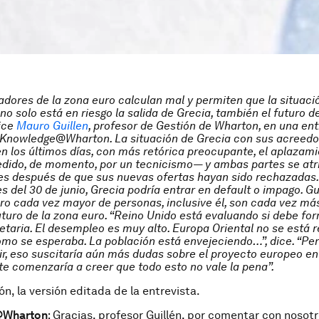
iadores de la zona euro calculan mal y permiten que la situaci
no solo está en riesgo la salida de Grecia, también el futuro d
ice
Mauro Guillen
, profesor de Gestión de Wharton, en una ent
Knowledge@Wharton. La situación de Grecia con sus acreedo
 los últimos días, con más retórica preocupante, el aplazami
ido, de momento, por un tecnicismo— y ambas partes se atr
es después de que sus nuevas ofertas hayan sido rechazadas.
 del 30 de junio, Grecia podría entrar en default o impago. Gu
o cada vez mayor de personas, inclusive él, son cada vez má
uturo de la zona euro. “Reino Unido está evaluando si debe fo
etaria. El desempleo es muy alto. Europa Oriental no se está
omo se esperaba. La población está envejeciendo…”, dice. “Per
lir, eso suscitaría aún más dudas sobre el proyecto europeo en
e comenzaría a creer que todo esto no vale la pena”.
n, la versión editada de la entrevista.
@Wharton
: Gracias, profesor Guillén, por comentar con nosotr