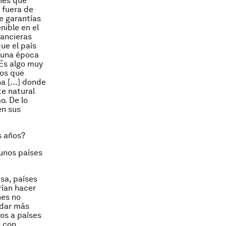
ones que
a fuera de
e garantías
ible en el
nancieras
ue el país
 una época
Es algo muy
gos que
aña […] donde
te natural
o. De lo
en sus
s años?
unos países
sa, países
rían hacer
nes no
 dar más
os a países
s con