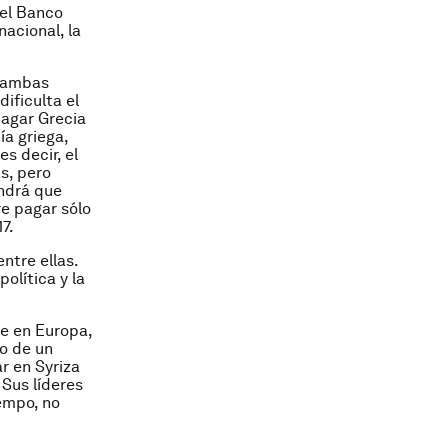
 el Banco
acional, la
e ambas
ificulta el
pagar Grecia
a griega,
s decir, el
s, pero
endrá que
re pagar sólo
7.
ntre ellas.
olítica y la
ie en Europa,
yo de un
r en Syriza
 Sus líderes
iempo, no