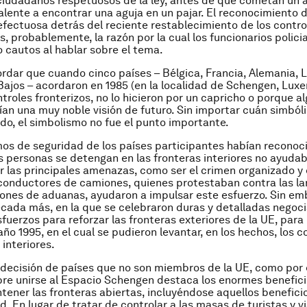
ciudadanos respetuosos de la ley, antes de que cometan un a
valente a encontrar una aguja en un pajar. El reconocimiento 
efectuosa detrás del reciente restablecimiento de los contro
s, probablemente, la razón por la cual los funcionarios polici
cautos al hablar sobre el tema.
rdar que cuando cinco países – Bélgica, Francia, Alemania,
 Bajos – acordaron en 1985 (en la localidad de Schengen, Lux
ntroles fronterizos, no lo hicieron por un capricho o porque a
nían una muy noble visión de futuro. Sin importar cuán simból
rdo, el simbolismo no fue el punto importante.
os de seguridad de los países participantes habían reconoc
s personas se detengan en las fronteras interiores no ayuda
r las principales amenazas, como ser el crimen organizado y e
conductores de camiones, quienes protestaban contra las la
iones de aduanas, ayudaron a impulsar este esfuerzo. Sin em
cada más, en la que se celebraron duras y detalladas negoc
fuerzos para reforzar las fronteras exteriores de la UE, para l
año 1995, en el cual se pudieron levantar, en los hechos, los c
 interiores.
 decisión de países que no son miembros de la UE, como por 
bre unirse al Espacio Schengen destaca los enormes benefic
tener las fronteras abiertas, incluyéndose aquellos benefici
d. En lugar de tratar de controlar a las masas de turistas y v