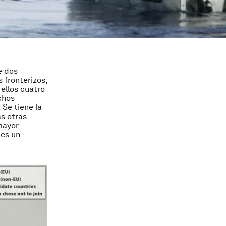
e dos
 fronterizos,
 ellos cuatro
chos
 Se tiene la
as otras
mayor
 es un