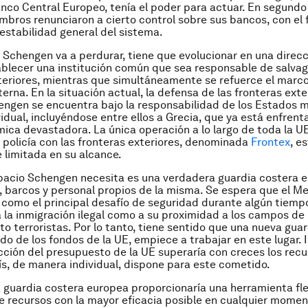
nco Central Europeo, tenía el poder para actuar. En segundo l
bros renunciaron a cierto control sobre sus bancos, con el 
estabilidad general del sistema.
o Schengen va a perdurar, tiene que evolucionar en una direcci
blecer una institución común que sea responsable de salvag
teriores, mientras que simultáneamente se refuerce el marc
erna. En la situación actual, la defensa de las fronteras exte
engen se encuentra bajo la responsabilidad de los Estados 
idual, incluyéndose entre ellos a Grecia, que ya está enfren
mica devastadora. La única operación a lo largo de toda la U
a policía con las fronteras exteriores, denominada
Frontex
, e
limitada en su alcance.
pacio Schengen necesita es una verdadera guardia costera 
 barcos y personal propios de la misma. Se espera que el M
omo el principal desafío de seguridad durante algún tiempo
 la inmigración ilegal como a su proximidad a los campos de
o terroristas. Por lo tanto, tiene sentido que una nueva guar
ldo de los fondos de la UE, empiece a trabajar en este lugar. 
ción del presupuesto de la UE superaría con creces los rec
ís, de manera individual, dispone para este cometido.
guardia costera europea proporcionaría una herramienta fle
e recursos con la mayor eficacia posible en cualquier mome