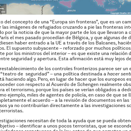
to del concepto de una “Europa sin fronteras”, que es un ca
r las imágenes de refugiados cruzando a pie las fronteras inte
do por la noticia de que la mayor parte de los que llevaron a 
arís el mes pasado procedían de Bélgica, y que algunas de 
iesen haber entrado a la UE a través de los Balcanes, haci
os. El supuesto subyacente – reforzado por muchos políticos
e por los ministros del interior – es que existe una relación 
entre seguridad y apertura. Esta afirmación está muy lejos de
 restablecimiento de los controles fronterizos parece ser un 
teatro de seguridad” – una política destinada a
hacer senti
tá haciendo algo. Pero, en lugar de hacer que los europeos 
roceder con respecto al Acuerdo de Schengen realmente obs
tra el terrorismo, porque los países se verían obligados a ded
omo ejemplo, miles de agentes de policía, en caso de que se l
pletamente el acuerdo – a la revisión de documentos en las 
sos ya no contribuirían directamente a las investigaciones s
terroristas.
vestigaciones necesitan de toda la ayuda que se pueda obtener
objetivo – identificar a unos pocos terroristas, que se escond