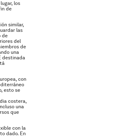
ugar, los
fin de
ón similar,
uardar las
o de
riores del
miembros de
tando una
E destinada
stá
europea, con
editerráneo
, esto se
dia costera,
Incluso una
ursos que
xible con la
nto dado. En