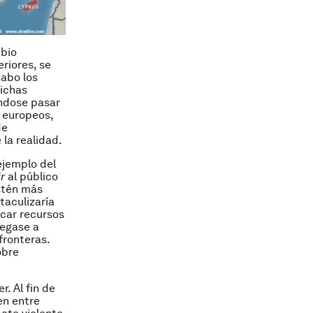
mbio
riores, se
cabo los
dichas
éndose pasar
 europeos,
de
 la realidad.
ejemplo del
r
al público
estén más
taculizaría
icar recursos
legase a
fronteras.
obre
. Al fin de
en entre