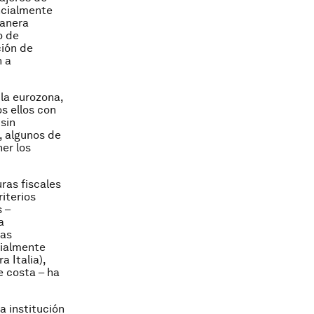
ncialmente
manera
o de
ción de
n a
 la eurozona,
s ellos con
sin
, algunos de
er los
uras fiscales
iterios
 –
a
ras
cialmente
 Italia),
e costa – ha
a institución