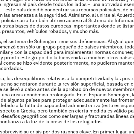
 ingresan al país desde todos los lados – una actividad ese
za – este país decidió concentrar sus recursos policiales, de 
en las amenazas a la seguridad. Asimismo, al unirse al Acuerd
 policía suiza también obtuvo acceso al Sistema de Informa
 otras bases de datos europeas importantes donde se lista
 presuntos, vehículos robados, y mucho más.
, el sistema de Schengen tiene sus deficiencias. Al igual que
omenzó con sólo un grupo pequeño de países miembros, todo
imilar y con la capacidad para implementar normas comunes; 
 pronto este grupo dio la bienvenida a muchos otros países
tal como se hizo evidente posteriormente, no pudieron manten
acordados.
a, los desequilibrios relativos a la competitividad y las post
ue no se notaron durante la revisión superficial, basada en cr
e se llevó a cabo antes de la aprobación de nuevos miembros
 una crisis económica prolongada. En el Espacio Schengen, l
 de algunos países para proteger adecuadamente las fronte
 debido a la falta de capacidad administrativa (esto es espe
especto a Grecia, pero también en cierta medida es válido para
s desafíos geográficos como ser largas y fracturadas líneas d
onfianza a la luz de la crisis de los refugiados.
obrevivió su crisis por dos razones clave. En primer lugar, un