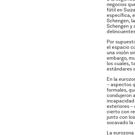
negocios que
fútil en Sui
específica, 
Schengen, la
Schengen y a
delincuentes
Por supuesto
el espacio c
una visión s
embargo, muy
los cuales, 
estándares 
En la eurozon
– aspectos q
formales, qu
condujeron a
incapacidad
exteriores –
cierto con r
junto con lo
socavado la c
La eurozona s