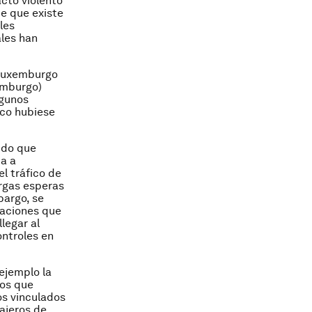
cto violento
de que existe
les
ales han
 Luxemburgo
emburgo)
lgunos
ico hubiese
ido que
ba a
l tráfico de
rgas esperas
bargo, se
iaciones que
legar al
ontroles en
ejemplo la
ios que
os vinculados
iajeros de