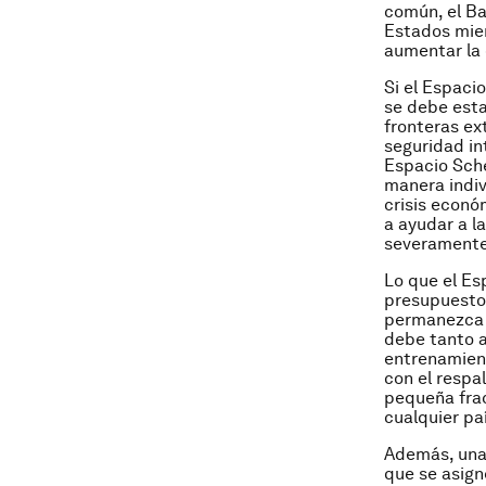
común, el Ba
Estados miem
aumentar la 
Si el Espaci
se debe esta
fronteras ex
seguridad int
Espacio Sch
manera indiv
crisis econó
a ayudar a l
severamente 
Lo que el Es
presupuesto,
permanezca c
debe tanto a
entrenamient
con el respa
pequeña frac
cualquier pa
Además, una 
que se asign