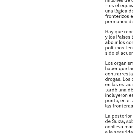
millones de 
– es el equi
una lógica d
fronterizos e
permanecido 
Hay que reco
y los Países
abolir los co
políticos te
sido el acue
Los organism
hacer que la
contrarresta
drogas. Los 
en las estac
tardó una dé
incluyeron es
punto, en el 
las fronteras
La posterior
de Suiza, so
conlleva man
a la segurida