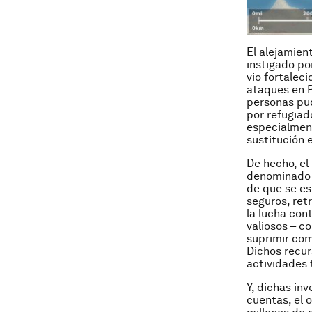
El alejamien
instigado po
vio fortaleci
ataques en P
personas pud
por refugiad
especialment
sustitución 
De hecho, el
denominado “
de que se es
seguros, ret
la lucha con
valiosos – c
suprimir com
Dichos recur
actividades 
Y, dichas in
cuentas, el 