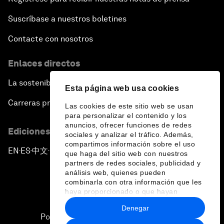
Suscríbase a nuestros boletines
Contacte con nosotros
Enlaces directos
La sostenibilidad en el Foro
Esta página web usa cookies
Carreras profesionales
Las cookies de este sitio web se usan
para personalizar el contenido y los
anuncios, ofrecer funciones de redes
Ediciones en otros idiomas
sociales y analizar el tráfico. Además,
compartimos información sobre el uso
EN
ES
中文
日本語
▪
▪
▪
que haga del sitio web con nuestros
partners de redes sociales, publicidad y
análisis web, quienes pueden
combinarla con otra información que les
haya proporcionado o que hayan
recopilado a partir del uso que haya
Denegar
hecho de sus servicios.
Política de privacidad y normas de uso