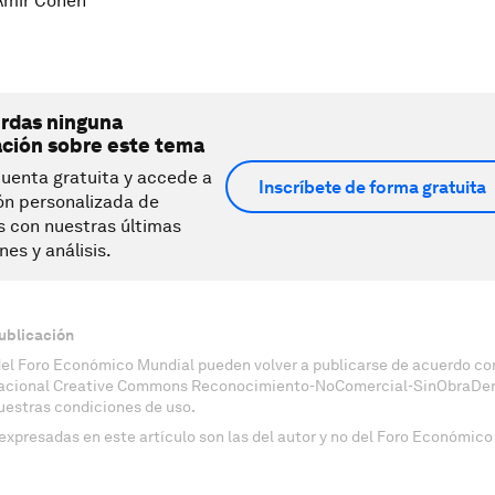
mir Cohen
erdas ninguna
ación sobre este tema
uenta gratuita y accede a
Inscríbete de forma gratuita
ón personalizada de
s con nuestras últimas
nes y análisis.
ublicación
del Foro Económico Mundial pueden volver a publicarse de acuerdo con
nacional Creative Commons Reconocimiento-NoComercial-SinObraDeri
uestras condiciones de uso.
expresadas en este artículo son las del autor y no del Foro Económico