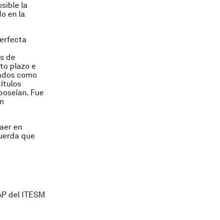
sible la
o en la
perfecta
s de
to plazo e
zados como
ítulos
poseían. Fue
on
caer en
cuerda que
GAP del ITESM