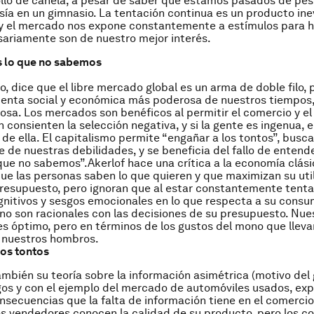
llo de canela, a pesar de saber que estamos pasados de pes
a en un gimnasio. La tentación continua es un producto inev
 y el mercado nos expone constantemente a estímulos para 
ariamente son de nuestro mejor interés.
 lo que no sabemos
, dice que el libre mercado global es un arma de doble filo,
ienta social y económica más poderosa de nuestros tiempos
rosa. Los mercados son benéficos al permitir el comercio y el
 consienten la selección negativa, y si la gente es ingenua, 
de ella. El capitalismo permite “engañar a los tontos”, busca
 de nuestras debilidades, y se beneficia del fallo de entend
que no sabemos”.
Akerlof hace una crítica a la economía clási
ue las personas saben lo que quieren y que maximizan su uti
resupuesto, pero ignoran que al estar constantemente tenta
nitivos y sesgos emocionales en lo que respecta a su consu
 no son racionales con las decisiones de su presupuesto. Nue
í es óptimo, pero en términos de los gustos del mono que llev
 nuestros hombros.
os tontos
mbién su teoría sobre la información asimétrica (motivo del 
os y con el ejemplo del mercado de automóviles usados, expl
onsecuencias que la falta de información tiene en el comercio 
os vendedores conocen la calidad de su producto, pero los 