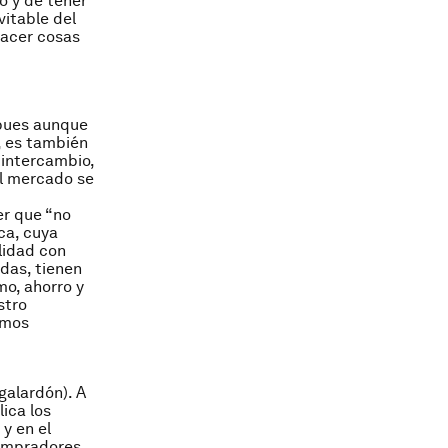
o y de tener
itable del
hacer cosas
 pues aunque
, es también
 intercambio,
el mercado se
er que “no
ca, cuya
lidad con
das, tienen
mo, ahorro y
stro
amos
galardón). A
ica los
y en el
compradores