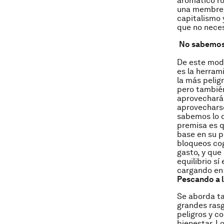
aromático ro
una membresí
capitalismo
que no neces
No sabemos
De este modo
es la herram
la más pelig
pero también
aprovechará 
aprovecharse
sabemos lo 
premisa es q
base en su p
bloqueos cog
gasto, y que
equilibrio s
cargando en
Pescando a l
Se aborda ta
grandes rasg
peligros y c
bienestar. L