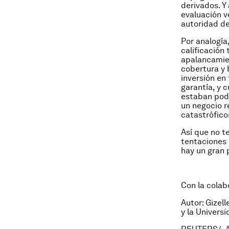
derivados. Y
evaluación v
autoridad de
Por analogía
calificación 
apalancamie
cobertura y 
inversión en
garantía, y c
estaban podr
un negocio r
catastrófico
Así que no t
tentaciones 
hay un gran 
Con la colab
Autor: Gizel
y la Univers