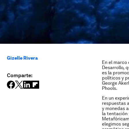
Gizelle Rivera
En el marco 
Desarrollo, q
es la promoc
Comparte:
políticos y 
George Akerl
Phools.
En un experi
respuestas a
y monedas a
la tentación
Metafóricam
elegimos seg