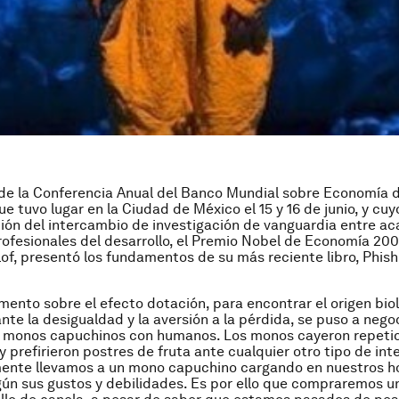
de la Conferencia Anual del Banco Mundial sobre Economía d
ue tuvo lugar en la Ciudad de México el 15 y 16 de junio, y cu
ión del intercambio de investigación de vanguardia entre a
profesionales del desarrollo, el Premio Nobel de Economía 2001
of, presentó los fundamentos de su más reciente libro, Phish
mento sobre el efecto dotación, para encontrar el origen biol
nte la desigualdad y la aversión a la pérdida, se puso a neg
 monos capuchinos con humanos. Los monos cayeron repet
 y prefirieron postres de fruta ante cualquier otro tipo de in
ente llevamos a un mono capuchino cargando en nuestros h
ún sus gustos y debilidades. Es por ello que compraremos un