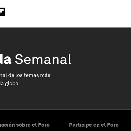
da
Semanal
nal de los temas más
a global
ación sobre el Foro
Participe en el Foro