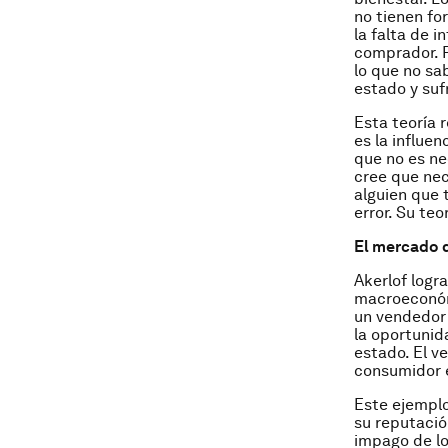
no tienen fo
la falta de i
comprador. P
lo que no sa
estado y sufr
Esta teoría
es la influe
que no es ne
cree que nec
alguien que 
error. Su teo
El mercado d
Akerlof logr
macroeconómi
un vendedor
la oportunid
estado. El v
consumidor 
Este ejemplo
su reputació
impago de lo