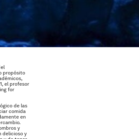
el
yo propósito
cadémicos,
, el profesor
ing for
ógico de las
ociar comida
idamente en
tercambio.
ombros y
 delicioso y