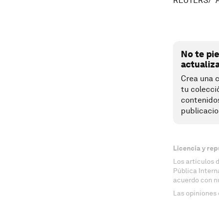
REUTERS/ A
No te pi
actualiz
Crea una c
tu colecci
contenido
publicacio
Licencia y rep
Los artículos 
Pública Inter
acuerdo con n
Las opiniones 