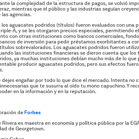
 ante la complejidad de la estructura de pagos, se volvió impo
eraz, mientras que el público y las industrias seguían creyend
 las agencias.
, los aguacates podridos (títulos) fueron evaluados con una 
triple-A, y se les otorgaron precios especiales, permitiendo el
nto con otras instituciones como bancos comerciales, fondo
bancos de inversión para pedir préstamos exorbitantes a cor
 títulos sobrevalorados. Los aguacates podridos fueron utili
uando las instituciones financieras se dieron cuenta que los t
idos, ya muchas instituciones debían mucho más de lo que 
entable producir aguacates podridos, pero sus efectos fuer
s.
e dejes engañar por todo lo que dice el mercado. Intenta no 
innecesarias que te susurra al oído tu mono capuchino. Y re
poder en la información y en la reputación.
oración de
Forbes
le Rivera es maestra en economía y política pública por la E
idad de Georgetown.