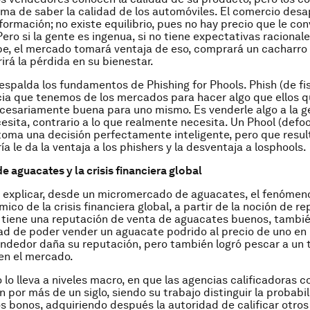
rma de saber la calidad de los automóviles. El comercio des
nformación; no existe equilibrio, pues no hay precio que le co
ero si la gente es ingenua, si no tiene expectativas racional
be, el mercado tomará ventaja de eso, comprará un cacharro
irá la pérdida en su bienestar.
 respalda los fundamentos de
Phishing for Phools
.
Phish
(de
fi
ncia que tenemos de los mercados para hacer algo que ellos q
cesariamente buena para uno mismo. Es venderle algo a la 
esita, contrario a lo que realmente necesita. Un
Phool
(de
fo
toma una decisión perfectamente inteligente, pero que resul
ría le da la ventaja a los
phishers
y la desventaja a los
phools
.
e aguacates y la crisis financiera global
a explicar, desde un micromercado de aguacates, el fenómen
co de la crisis financiera global, a partir de la noción de re
 tiene una reputación de venta de aguacates buenos, tambi
ad de poder vender un aguacate podrido al precio de uno en
endedor daña su reputación, pero también logró pescar a un 
en el mercado.
 lo lleva a niveles macro, en que las agencias calificadoras 
n por más de un siglo, siendo su trabajo distinguir la probabi
s bonos, adquiriendo después la autoridad de calificar otros 