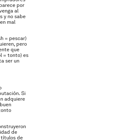
aparece por
nvenga al
es y no sabe
 en mal
sh
= pescar)
uieren, pero
gente que
ol
= tonto) es
ta ser un
o
putación. Si
én adquiere
 buen
tonto
construyeron
lidad de
títulos de