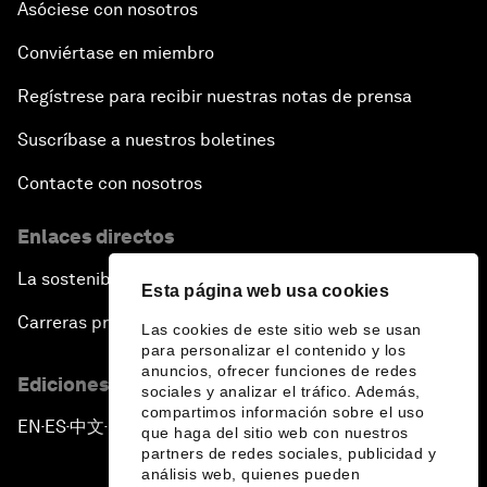
Asóciese con nosotros
Conviértase en miembro
Regístrese para recibir nuestras notas de prensa
Suscríbase a nuestros boletines
Contacte con nosotros
Enlaces directos
La sostenibilidad en el Foro
Esta página web usa cookies
Carreras profesionales
Las cookies de este sitio web se usan
para personalizar el contenido y los
anuncios, ofrecer funciones de redes
Ediciones en otros idiomas
sociales y analizar el tráfico. Además,
compartimos información sobre el uso
EN
ES
中文
日本語
▪
▪
▪
que haga del sitio web con nuestros
partners de redes sociales, publicidad y
análisis web, quienes pueden