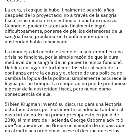
La cura, si es que la hubo, finalmente ocurrió, años
después de lo proyectado, no a través de la sangría
fiscal, sino mediante un estímulo monetario masivo.
Cuando el paciente atontado finalmente logró,
dificultosamente, ponerse de pie, los defensores de la
sangría fiscal proclamaron triunfalmente que la
austeridad había funcionado.
La moraleja del cuento es simple: la austeridad en una
crisis no funciona, por la simple razón de que la cura
medieval de la sangría de un paciente nunca funcionó.
Debilita en lugar de fortalecer. Insertar al hada de la
confianza entre la causa y el efecto de una política no
cambia la lógica de la política; simplemente oscurece la
lógica por un tiempo. La recuperación puede producirse
a pesar de la austeridad fiscal, pero nunca como
consecuencia de ella.
Si bien Krugman inventó su discurso para una lectoría
estadounidense, perfectamente se adecúa también al
caso británico. En su primer presupuesto en junio de
2010, el ministro de Hacienda George Osborne advirtió
que “se puede ver en Grecia un ejemplo de un país que
no afrontó sus problemas, y ese el destino que estoy