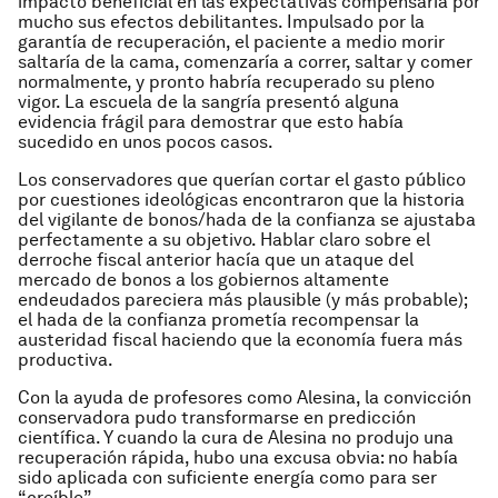
impacto beneficial en las expectativas compensaría por
mucho sus efectos debilitantes. Impulsado por la
garantía de recuperación, el paciente a medio morir
saltaría de la cama, comenzaría a correr, saltar y comer
normalmente, y pronto habría recuperado su pleno
vigor. La escuela de la sangría presentó alguna
evidencia frágil para demostrar que esto había
sucedido en unos pocos casos.
Los conservadores que querían cortar el gasto público
por cuestiones ideológicas encontraron que la historia
del vigilante de bonos/hada de la confianza se ajustaba
perfectamente a su objetivo. Hablar claro sobre el
derroche fiscal anterior hacía que un ataque del
mercado de bonos a los gobiernos altamente
endeudados pareciera más plausible (y más probable);
el hada de la confianza prometía recompensar la
austeridad fiscal haciendo que la economía fuera más
productiva.
Con la ayuda de profesores como Alesina, la convicción
conservadora pudo transformarse en predicción
científica. Y cuando la cura de Alesina no produjo una
recuperación rápida, hubo una excusa obvia: no había
sido aplicada con suficiente energía como para ser
“creíble”.