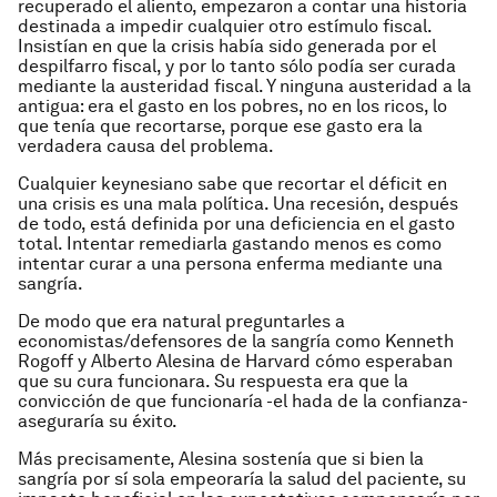
recuperado el aliento, empezaron a contar una historia
destinada a impedir cualquier otro estímulo fiscal.
Insistían en que la crisis había sido generada por el
despilfarro fiscal, y por lo tanto sólo podía ser curada
mediante la austeridad fiscal. Y ninguna austeridad a la
antigua: era el gasto en los pobres, no en los ricos, lo
que tenía que recortarse, porque ese gasto era la
verdadera causa del problema.
Cualquier keynesiano sabe que recortar el déficit en
una crisis es una mala política. Una recesión, después
de todo, está definida por una deficiencia en el gasto
total. Intentar remediarla gastando menos es como
intentar curar a una persona enferma mediante una
sangría.
De modo que era natural preguntarles a
economistas/defensores de la sangría como Kenneth
Rogoff y Alberto Alesina de Harvard cómo esperaban
que su cura funcionara. Su respuesta era que la
convicción de que funcionaría -el hada de la confianza-
aseguraría su éxito.
Más precisamente, Alesina sostenía que si bien la
sangría por sí sola empeoraría la salud del paciente, su