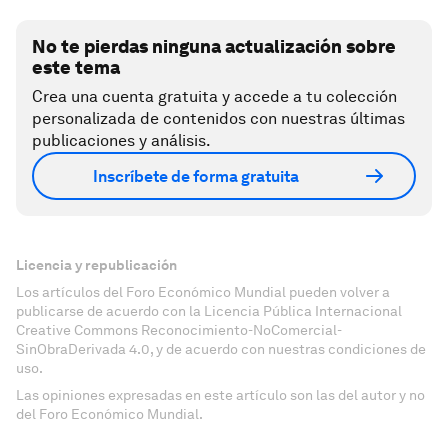
No te pierdas ninguna actualización sobre
este tema
Crea una cuenta gratuita y accede a tu colección
personalizada de contenidos con nuestras últimas
publicaciones y análisis.
Inscríbete de forma gratuita
Licencia y republicación
Los artículos del Foro Económico Mundial pueden volver a
publicarse de acuerdo con la Licencia Pública Internacional
Creative Commons Reconocimiento-NoComercial-
SinObraDerivada 4.0, y de acuerdo con nuestras condiciones de
uso.
Las opiniones expresadas en este artículo son las del autor y no
del Foro Económico Mundial.