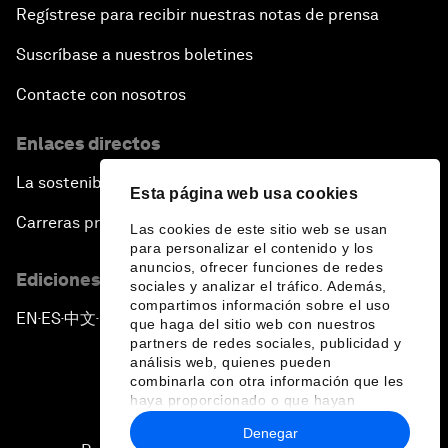
Regístrese para recibir nuestras notas de prensa
Suscríbase a nuestros boletines
Contacte con nosotros
Enlaces directos
La sostenibilidad en el Foro
Esta página web usa cookies
Carreras profesionales
Las cookies de este sitio web se usan
para personalizar el contenido y los
anuncios, ofrecer funciones de redes
Ediciones en otros idiomas
sociales y analizar el tráfico. Además,
compartimos información sobre el uso
EN
ES
中文
日本語
▪
▪
▪
que haga del sitio web con nuestros
partners de redes sociales, publicidad y
análisis web, quienes pueden
combinarla con otra información que les
haya proporcionado o que hayan
recopilado a partir del uso que haya
Denegar
hecho de sus servicios.