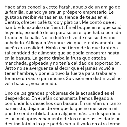
Hace años conocí a
Jetto
Farah, abuelo de un amigo de
la familia, cuando ya era un próspero empresario. Le
gustaba recibir visitas en su tienda de telas en el
Centro, ofrecer café turco y platicar. Me contó que el
hambre lo expulsó de Beirut. En el buque en el que salió
huyendo, escuchó de un paraíso en el que había comida
tirada en la calle. No lo dudó e hizo de ése su destino
anhelado. Al llegar a Veracruz vio que, efectivamente, su
sueño era realidad. Había una tierra de la que brotaba
tal cantidad de alimento que se podía encontrar hasta
en la basura. La gente tiraba la fruta que estaba
manchada, golpeada y no tenía calidad de exportación.
Jetto
no se avergüenza al decir que el jamás volvió a
tener hambre, y por ello tuvo la fuerza para trabajar y
forjarse un vasto patrimonio. Su visión era distinta: él no
veía basura, veía comida.
Uno de los grandes problemas de la actualidad es el
desperdicio. En el afán consumista hemos llegado a
confundir los desechos con basura. En un afán un tanto
narcisista, dejamos de ver que lo que no me sirve a mí
puede ser de utilidad para alguien más. Un desperdicio
es un mal aprovechamiento de los recursos, es darle un
destino fatal a lo que podría ser utilizado en otra forma