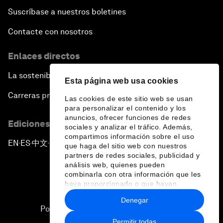
Suscríbase a nuestros boletines
Contacte con nosotros
Enlaces directos
La sostenibilidad en el Foro
Esta página web usa cookies
Carreras profesionales
Las cookies de este sitio web se usan
para personalizar el contenido y los
anuncios, ofrecer funciones de redes
Ediciones en otros idiomas
sociales y analizar el tráfico. Además,
compartimos información sobre el uso
EN
ES
中文
日本語
▪
▪
▪
que haga del sitio web con nuestros
partners de redes sociales, publicidad y
análisis web, quienes pueden
combinarla con otra información que les
haya proporcionado o que hayan
recopilado a partir del uso que haya
Denegar
hecho de sus servicios.
Política de privacidad y normas de uso
Permitir todas