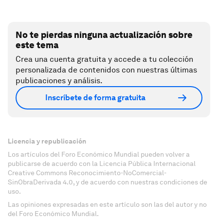
No te pierdas ninguna actualización sobre
este tema
Crea una cuenta gratuita y accede a tu colección
personalizada de contenidos con nuestras últimas
publicaciones y análisis.
Inscríbete de forma gratuita
Licencia y republicación
Los artículos del Foro Económico Mundial pueden volver a
publicarse de acuerdo con la Licencia Pública Internacional
Creative Commons Reconocimiento-NoComercial-
SinObraDerivada 4.0, y de acuerdo con nuestras condiciones de
uso.
Las opiniones expresadas en este artículo son las del autor y no
del Foro Económico Mundial.