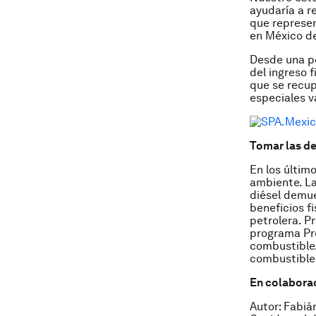
ayudaría a r
que represen
en México de
Desde una pe
del ingreso 
que se recup
especiales va
Tomar las de
En los últim
ambiente. La
diésel demue
beneficios fi
petrolera. P
programa Pro
combustible.
combustibles
En colabora
Autor: Fabiá