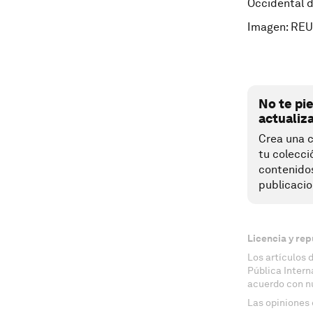
Occidental d
Imagen: REU
No te pi
actualiz
Crea una c
tu colecci
contenido
publicacio
Licencia y rep
Los artículos 
Pública Inter
acuerdo con n
Las opiniones 