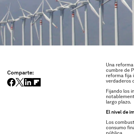
Una reforma 
cumbre de Pa
Comparte:
reforma fija 
verdaderos c
Fijando los 
notablemente
largo plazo.
El nivel de 
Los combusti
consumo fina
pública.