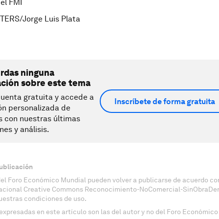
el FMI
TERS/Jorge Luis Plata
erdas ninguna
ación sobre este tema
uenta gratuita y accede a
Inscríbete de forma gratuita
ón personalizada de
s con nuestras últimas
nes y análisis.
ublicación
del Foro Económico Mundial pueden volver a publicarse de acuerdo con
nacional Creative Commons Reconocimiento-NoComercial-SinObraDeri
uestras condiciones de uso.
expresadas en este artículo son las del autor y no del Foro Económico