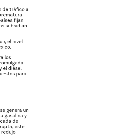
 de tráfico a
 prematura
íses fijan
los subsidian.
r, el nivel
xico.
a los
 promulgada
 el diésel
puestos para
 se genera un
la gasolina y
década de
rupta, este
e redujo