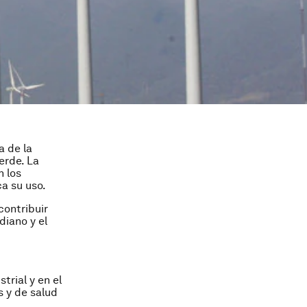
a de la
erde. La
n los
a su uso.
contribuir
diano y el
trial y en el
s y de salud