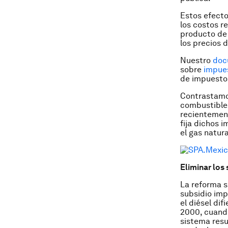
Estos efecto
los costos r
producto de
los precios d
Nuestro
doc
sobre
impue
de impuestos
Contrastamos
combustibles
recientement
fija dichos 
el gas natura
Eliminar los
La reforma s
subsidio imp
el diésel di
2000, cuando
sistema resu