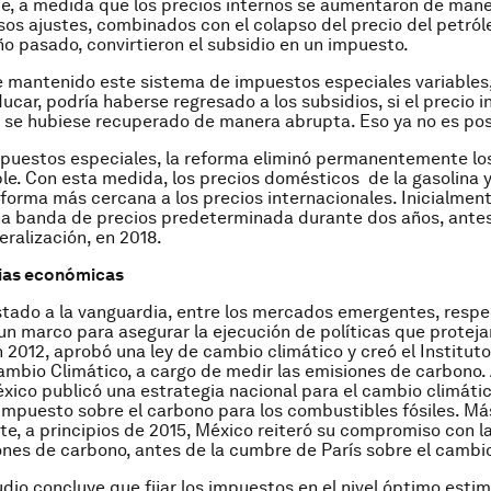
e, a medida que los precios internos se aumentaron de man
sos ajustes, combinados con el colapso del precio del petról
año pasado, convirtieron el subsidio en un impuesto.
e mantenido este sistema de impuestos especiales variables,
ucar, podría haberse regresado a los subsidios, si el precio i
 se hubiese recuperado de manera abrupta. Eso ya no es pos
 impuestos especiales, la reforma eliminó permanentemente lo
le. Con esta medida, los precios domésticos de la gasolina y 
 forma más cercana a los precios internacionales. Inicialment
na banda de precios predeterminada durante dos años, antes
eralización, en 2018.
ias económicas
tado a la vanguardia, entre los mercados emergentes, respe
un marco para asegurar la ejecución de políticas que proteja
 2012, aprobó una ley de cambio climático y creó el Institut
ambio Climático, a cargo de medir las emisiones de carbono. 
éxico publicó una estrategia nacional para el cambio climátic
mpuesto sobre el carbono para los combustibles fósiles. Má
e, a principios de 2015, México reiteró su compromiso con l
ones de carbono, antes de la cumbre de París sobre el cambio
dio concluye que fijar los impuestos en el nivel óptimo esti