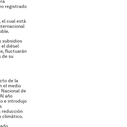
era
eo registrado
 el cual está
nternacional
ible.
s subsidios
el diésel
e, fluctuarán
 de su
cto de la
n el medio
o Nacional de
Al año
o e introdujo
s
a reducción
 climático.
mado