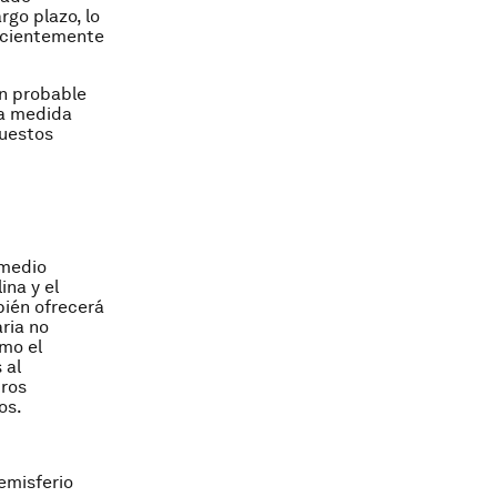
go plazo, lo
recientemente
ón probable
 a medida
puestos
 medio
ina y el
bién ofrecerá
aria no
omo el
 al
tros
os.
emisferio