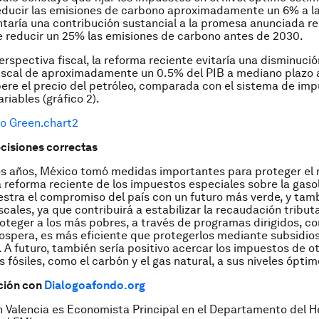
educir las emisiones de carbono aproximadamente un 6% a lar
taría una contribución sustancial a la promesa anunciada 
 reducir un 25% las emisiones de carbono antes de 2030.
rspectiva fiscal, la reforma reciente evitaría una disminuci
fiscal de aproximadamente un 0.5% del PIB a mediano plazo
ere el precio del petróleo, comparada con el sistema de im
riables (gráfico 2).
cisiones correctas
os años, México tomó medidas importantes para proteger el
 reforma reciente de los impuestos especiales sobre la gasol
stra el compromiso del país con un futuro más verde, y tam
scales, ya que contribuirá a estabilizar la recaudación tribut
roteger a los más pobres, a través de programas dirigidos, c
spera, es más eficiente que protegerlos mediante subsidios
 A futuro, también sería positivo acercar los impuestos de o
 fósiles, como el carbón y el gas natural, a sus niveles óptim
ción con
Dialogoafondo.org
n Valencia es Economista Principal en el Departamento del H