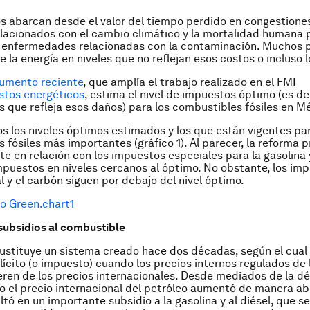
s abarcan desde el valor del tiempo perdido en congestiones
elacionados con el cambio climático y la mortalidad humana
 enfermedades relacionadas con la contaminación. Muchos pa
e la energía en niveles que no reflejan esos costos o incluso 
umento reciente
, que amplía el trabajo realizado en el FMI
stos energéticos
, estima el nivel de impuestos óptimo (es deci
 que refleja esos daños) para los combustibles fósiles en Mé
 los niveles óptimos estimados y los que están vigentes par
 fósiles más importantes (gráfico 1). Al parecer, la reforma
e en relación con los impuestos especiales para la gasolina y
impuestos en niveles cercanos al óptimo. No obstante, los im
l y el carbón siguen por debajo del nivel óptimo.
 subsidios al combustible
ustituye un sistema creado hace dos décadas, según el cual
lícito (o impuesto) cuando los precios internos regulados de 
fieren de los precios internacionales. Desde mediados de la 
 el precio internacional del petróleo aumentó de manera ab
ltó en un importante subsidio a la gasolina y al diésel, que s