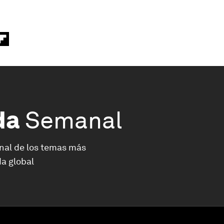
da
Semanal
nal de los temas más
a global