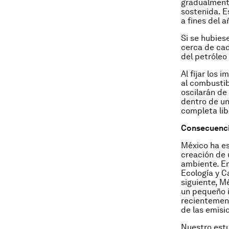
gradualment
sostenida. E
a fines del 
Si se hubies
cerca de cad
del petróleo
Al fijar los
al combustib
oscilarán de
dentro de u
completa lib
Consecuenc
México ha es
creación de 
ambiente. En
Ecología y C
siguiente, M
un pequeño i
recientement
de las emisi
Nuestro estu