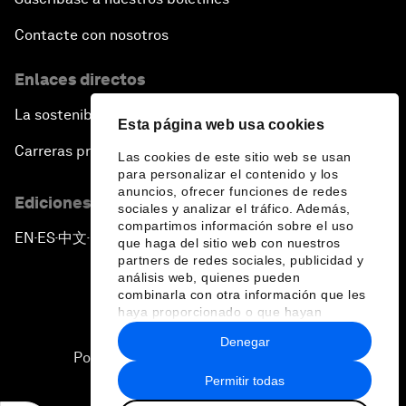
Contacte con nosotros
Enlaces directos
La sostenibilidad en el Foro
Esta página web usa cookies
Carreras profesionales
Las cookies de este sitio web se usan
para personalizar el contenido y los
anuncios, ofrecer funciones de redes
Ediciones en otros idiomas
sociales y analizar el tráfico. Además,
compartimos información sobre el uso
EN
ES
中文
日本語
▪
▪
▪
que haga del sitio web con nuestros
partners de redes sociales, publicidad y
análisis web, quienes pueden
combinarla con otra información que les
haya proporcionado o que hayan
recopilado a partir del uso que haya
Denegar
hecho de sus servicios.
Política de privacidad y normas de uso
Permitir todas
Sitemap