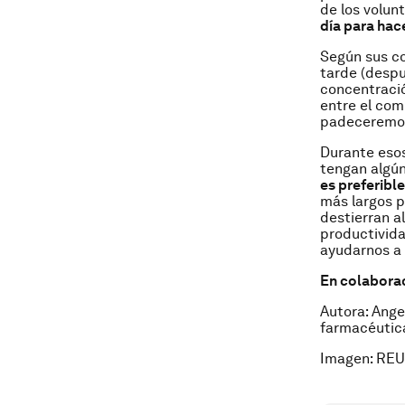
de los volun
día para hac
Según sus co
tarde (desp
concentraci
entre el com
padeceremos”
Durante esos
tengan algún
es preferibl
más largos p
destierran a
productivida
ayudarnos a 
En colabora
Autora: Ange
farmacéutica
Imagen: REU