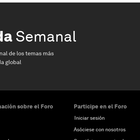
da
Semanal
nal de los temas más
a global
ación sobre el Foro
Participe en el Foro
Iniciar sesión
Asóciese con nosotros