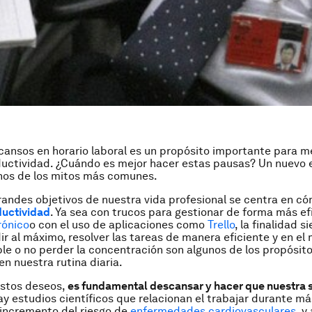
cansos en horario laboral es un propósito importante para m
uctividad. ¿Cuándo es mejor hacer estas pausas? Un nuevo 
nos de los mitos más comunes.
randes objetivos de nuestra vida profesional se centra en c
uctividad
. Ya sea con trucos para gestionar de forma más ef
rónico
o con el uso de aplicaciones como
Trello
, la finalidad s
r al máximo, resolver las tareas de manera eficiente y en el
le o no perder la concentración son algunos de los propósit
n nuestra rutina diaria.
estos deseos,
es fundamental descansar y hacer que nuestra 
hay estudios científicos que relacionan el trabajar durante m
 incremento del riesgo de
enfermedades cardiovasculares
, y