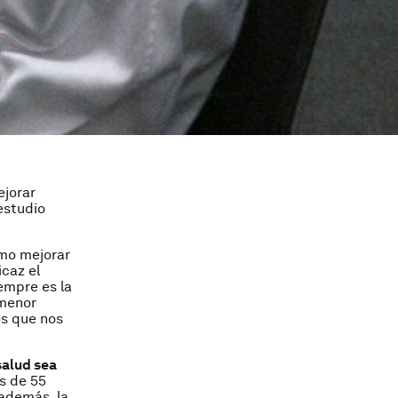
ejorar
estudio
ómo mejorar
icaz el
iempre es la
 menor
os que nos
salud sea
ás de 55
 además, la