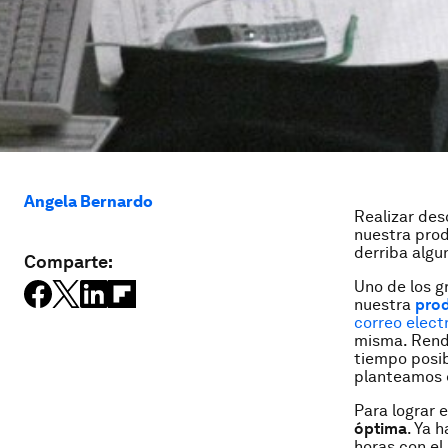
Angela Bernardo
Realizar des
nuestra prod
derriba algu
Comparte:
Uno de los g
nuestra
prod
correo elect
misma. Rendi
tiempo posib
planteamos e
Para lograr 
óptima
. Ya 
horas con el