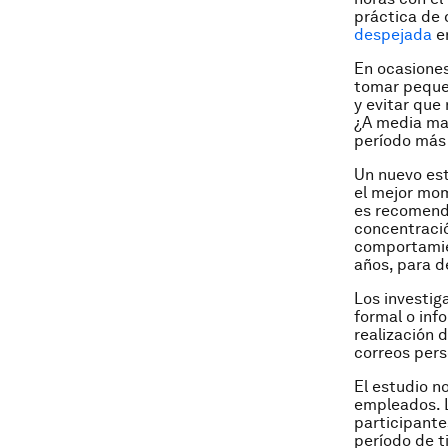
práctica de 
despejada
en
En ocasiones
tomar pequeñ
y evitar que
¿A media mañ
período más 
Un nuevo est
el mejor mom
es recomenda
concentració
comportamie
años, para d
Los investig
formal o inf
realización 
correos pers
El estudio n
empleados. L
participante
período de t