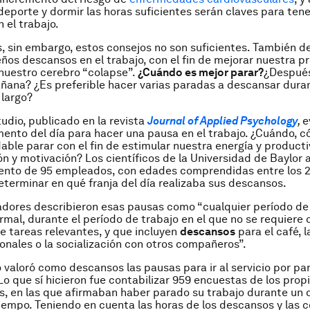
deporte y dormir las horas suficientes serán claves para tene
 el trabajo.
, sin embargo, estos consejos no son suficientes. También 
os descansos en el trabajo, con el fin de mejorar nuestra p
 nuestro cerebro “colapse”.
¿Cuándo es mejor parar?
¿Despué
ana? ¿Es preferible hacer varias paradas a descansar dura
largo?
udio, publicado en la revista
Journal of Applied Psychology
,
e
ento del día para hacer una pausa en el trabajo. ¿Cuándo, 
ble parar con el fin de estimular nuestra energía y producti
n y motivación? Los científicos de la Universidad de Baylor a
nto de 95 empleados, con edades comprendidas entre los 22
eterminar en qué franja del día realizaba sus descansos.
adores describieron esas pausas como “cualquier período de
ormal, durante el período de trabajo en el que no se requiere 
de tareas relevantes, y que incluyen
descansos
para el café, l
onales o la socialización con otros compañeros”.
o valoró como descansos las pausas para ir al servicio por par
o que sí hicieron fue contabilizar 959 encuestas de los prop
s, en las que afirmaban haber parado su trabajo durante un
iempo. Teniendo en cuenta las horas de los descansos y las 