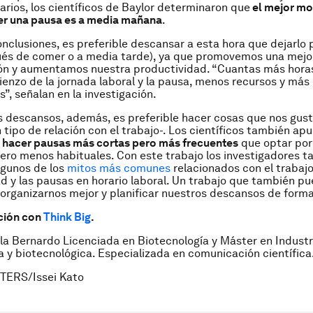
tarios, los científicos de Baylor determinaron que
el mejor m
er una pausa es a media mañana
.
nclusiones, es preferible descansar a esta hora que dejarlo
ués de comer o a media tarde), ya que promovemos una mejo
ón y aumentamos nuestra productividad. “Cuantas más hora
ienzo de la jornada laboral y la pausa, menos recursos y más
, señalan en la investigación.
 descansos, además, es preferible hacer cosas que nos gus
 tipo de relación con el trabajo-. Los científicos también ap
e hacer pausas más cortas pero más frecuentes
que optar por
ero menos habituales. Con este trabajo los investigadores 
lgunos de los
mitos más comunes
relacionados con el trabajo,
d y las pausas en horario laboral. Un trabajo que también p
organizarnos mejor y planificar nuestros descansos de forma
ción con
Think Big
.
la Bernardo Licenciada en Biotecnología y Máster en Industr
 y biotecnológica. Especializada en comunicación científica
TERS/Issei Kato