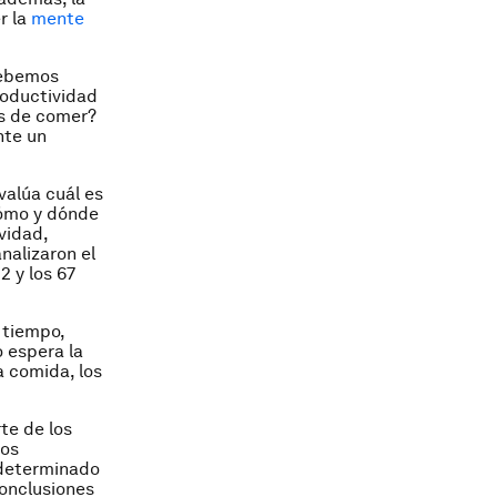
r la
mente
debemos
roductividad
s de comer?
nte un
valúa cuál es
cómo y dónde
vidad,
nalizaron el
 y los 67
 tiempo,
o espera la
a comida, los
te de los
ios
 determinado
conclusiones