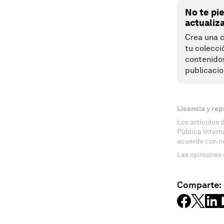
No te pi
actualiz
Crea una c
tu colecci
contenido
publicacio
Licencia y rep
Los artículos 
Pública Inter
acuerdo con n
Las opiniones 
Comparte: