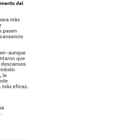
omento del
 para más
r
s pasen
 cansancio
ten -aunque
untaron que
 descansos
también
 la
uede
 más eficaz.
ia
.