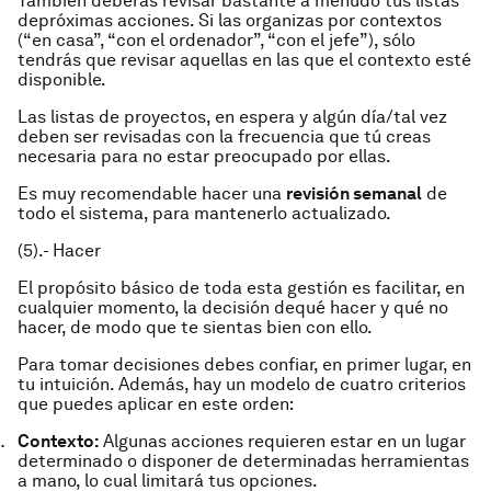
También deberás revisar bastante a menudo tus listas
de
próximas acciones
. Si las organizas por contextos
(“en casa”, “con el ordenador”, “con el jefe”), sólo
tendrás que revisar aquellas en las que el contexto esté
disponible.
Las listas de
proyectos
,
en espera
y
algún día/tal vez
deben ser revisadas con la frecuencia que tú creas
necesaria para no estar preocupado por ellas.
Es muy recomendable hacer una
revisión semanal
de
todo el sistema, para mantenerlo actualizado.
(5).- Hacer
El propósito básico de toda esta gestión es facilitar, en
cualquier momento, la decisión de
qué hacer y qué no
hacer
, de modo que te sientas bien con ello.
Para tomar decisiones debes confiar, en primer lugar, en
tu intuición. Además, hay un modelo de cuatro criterios
que puedes aplicar en este orden:
Contexto:
Algunas acciones requieren estar en un lugar
determinado o disponer de determinadas herramientas
a mano, lo cual limitará tus opciones.