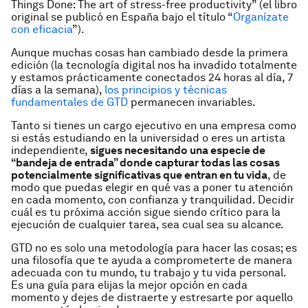
Things Done: The art of stress-free productivity” (el libro
original se publicó en España bajo el título “
Organízate
con eficacia
”).
Aunque muchas cosas han cambiado desde la primera
edición (la tecnología digital nos ha invadido totalmente
y estamos prácticamente conectados 24 horas al día, 7
días a la semana),
los principios y técnicas
fundamentales de GTD
permanecen invariables.
Tanto si tienes un cargo ejecutivo en una empresa como
si estás estudiando en la universidad o eres un artista
independiente,
sigues necesitando una especie de
“bandeja de entrada” donde capturar todas las cosas
potencialmente significativas que entran en tu vida
, de
modo que puedas elegir en qué vas a poner tu atención
en cada momento, con confianza y tranquilidad. Decidir
cuál es tu próxima acción sigue siendo crítico para la
ejecución de cualquier tarea, sea cual sea su alcance.
GTD no es solo una metodología para
hacer las cosas
; es
una filosofía que te ayuda a comprometerte de manera
adecuada con tu mundo, tu trabajo y tu vida personal.
Es una guía para elijas la mejor opción en cada
momento y dejes de distraerte y estresarte por aquello