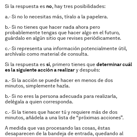
Si la respuesta es
no
, hay tres posibilidades:
a.- Si no lo necesitas más, tíralo a la papelera.
b.- Si no tienes que hacer nada ahora pero
probablemente tengas que hacer algo en el futuro,
guárdalo en algún sitio que revises periódicamente.
c.- Si representa una información potencialmente útil,
archívalo como material de consulta.
Si la respuesta es
sí
, primero tienes que
determinar cuál
es la siguiente acción a realizar
y después:
a.- Si la acción se puede hacer en menos de dos
minutos, simplemente hazla.
b.- Si no eres la persona adecuada para realizarla,
delégala a quien corresponda.
c.- Si la tienes que hacer tú y requiere más de dos
minutos, añádela a una lista de “próximas acciones”.
A medida que vas procesando las cosas, éstas
desaparecen de la bandeja de entrada, quedando al