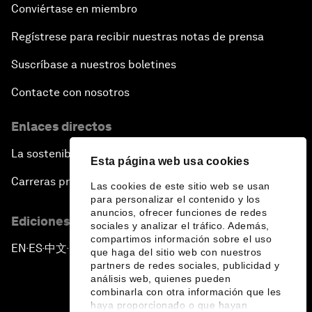
Conviértase en miembro
Regístrese para recibir nuestras notas de prensa
Suscríbase a nuestros boletines
Contacte con nosotros
Enlaces directos
La sostenibilidad en el Foro
Esta página web usa cookies
Carreras profesionales
Las cookies de este sitio web se usan
para personalizar el contenido y los
anuncios, ofrecer funciones de redes
Ediciones en otros idiomas
sociales y analizar el tráfico. Además,
compartimos información sobre el uso
EN
ES
中文
日本語
▪
▪
▪
que haga del sitio web con nuestros
partners de redes sociales, publicidad y
análisis web, quienes pueden
combinarla con otra información que les
haya proporcionado o que hayan