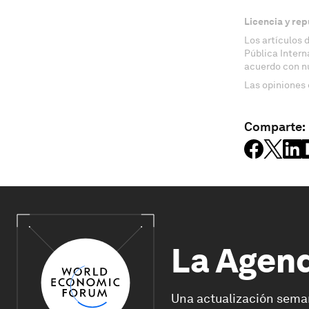
Licencia y rep
Los artículos 
Pública Inter
acuerdo con n
Las opiniones 
Comparte:
La Agen
Una actualización sema