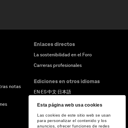
Enlaces directos
La sostenibilidad en el Foro
Carreras profesionales
Ediciones en otros idiomas
tras notas
EN
ES
中文
日本語
▪
▪
▪
ines
Esta página web usa cookies
Las cookies de este sitio web se usan
para personalizar el contenido y los
anuncios, ofrecer funciones de redes