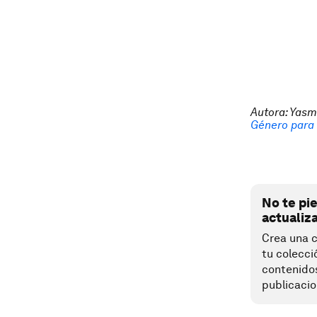
Autora: Yasm
Género para
No te pi
actualiz
Crea una c
tu colecci
contenido
publicacio