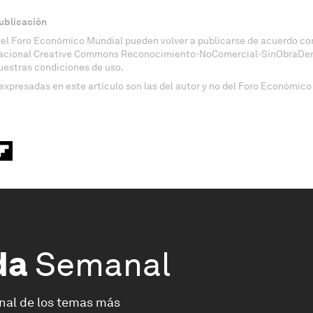
ublicación
del Foro Económico Mundial pueden volver a publicarse de acuerdo con
nacional Creative Commons Reconocimiento-NoComercial-SinObraDeri
uestras condiciones de uso.
expresadas en este artículo son las del autor y no del Foro Económico
da
Semanal
nal de los temas más