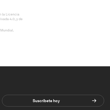
 la Licencia
vada 4.0, y de
 Mundial.
Suscríbete hoy