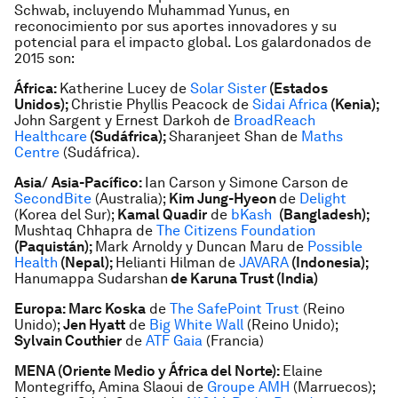
Schwab, incluyendo Muhammad Yunus, en
reconocimiento por sus aportes innovadores y su
potencial para el impacto global. Los galardonados de
2015 son:
África:
Katherine Lucey
de
Solar Sister
(Estados
Unidos);
Christie Phyllis Peacock
de
Sidai Africa
(Kenia);
John Sargent y Ernest Darkoh
de
BroadReach
Healthcare
(Sudáfrica);
Sharanjeet Shan
de
Maths
Centre
(Sudáfrica).
Asia/
Asia-Pacífico:
Ian Carson y Simone Carson de
SecondBite
(Australia);
Kim Jung-Hyeon
de
Delight
(Korea del Sur);
Kamal Quadir
de
bKash
(Bangladesh);
Mushtaq Chhapra de
The Citizens Foundation
(Paquistán);
Mark Arnoldy y Duncan Maru de
Possible
Health
(Nepal);
Helianti Hilman de
JAVARA
(Indonesia);
Hanumappa Sudarshan
de Karuna Trust (India)
Europa: Marc Koska
de
The SafePoint Trust
(Reino
Unido);
Jen Hyatt
de
Big White Wall
(Reino Unido);
Sylvain Couthier
de
ATF Gaia
(Francia)
MENA (Oriente Medio y África del Norte):
Elaine
Montegriffo, Amina Slaoui de
Groupe AMH
(Marruecos);