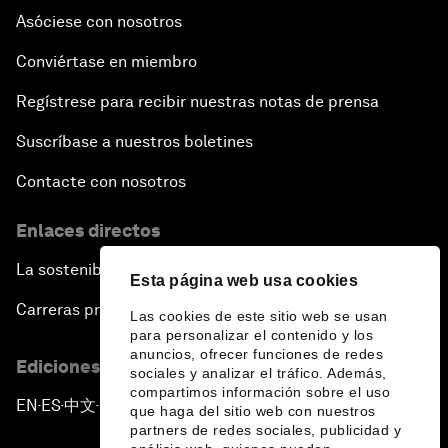
Asóciese con nosotros
Conviértase en miembro
Regístrese para recibir nuestras notas de prensa
Suscríbase a nuestros boletines
Contacte con nosotros
Enlaces directos
La sostenibilidad en el Foro
Esta página web usa cookies
Carreras profesionales
Las cookies de este sitio web se usan
para personalizar el contenido y los
anuncios, ofrecer funciones de redes
Ediciones en otros idiomas
sociales y analizar el tráfico. Además,
compartimos información sobre el uso
EN
ES
中文
日本語
▪
▪
▪
que haga del sitio web con nuestros
partners de redes sociales, publicidad y