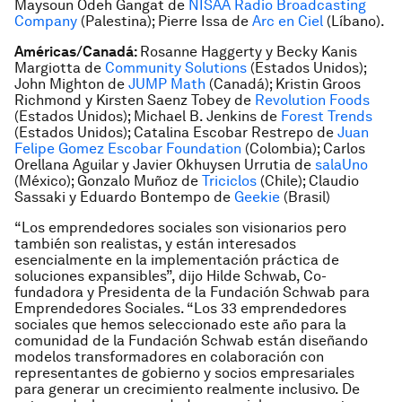
Maysoun Odeh Gangat de
NISAA Radio Broadcasting
Company
(Palestina); Pierre Issa de
Arc en Ciel
(Líbano).
Américas/Canadá:
Rosanne Haggerty y Becky Kanis
Margiotta de
Community Solutions
(Estados Unidos);
John Mighton de
JUMP Math
(Canadá); Kristin Groos
Richmond y Kirsten Saenz Tobey de
Revolution Foods
(Estados Unidos); Michael B. Jenkins de
Forest Trends
(Estados Unidos); Catalina Escobar Restrepo de
Juan
Felipe Gomez Escobar Foundation
(Colombia); Carlos
Orellana Aguilar y Javier Okhuysen Urrutia de
salaUno
(México); Gonzalo Mu
ñoz de
Triciclos
(Chile); Claudio
Sassaki y Eduardo Bontempo de
Geekie
(Brasil)
“Los emprendedores sociales son visionarios pero
también son realistas, y están interesados
esencialmente en la implementación práctica de
soluciones expansibles”, dijo Hilde Schwab, Co-
fundadora y Presidenta de la Fundación Schwab para
Emprendedores Sociales. “Los 33 emprendedores
sociales que hemos seleccionado este año para la
comunidad de la Fundación Schwab están diseñando
modelos transformadores en colaboración con
representantes de gobierno y socios empresariales
para generar un crecimiento realmente inclusivo. De