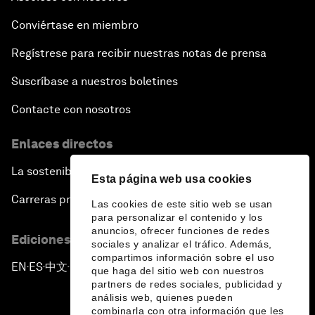
Conviértase en miembro
Regístrese para recibir nuestras notas de prensa
Suscríbase a nuestros boletines
Contacte con nosotros
Enlaces directos
La sostenibilidad en el Foro
Esta página web usa cookies
Carreras profesionales
Las cookies de este sitio web se usan
para personalizar el contenido y los
anuncios, ofrecer funciones de redes
Ediciones en otros idiomas
sociales y analizar el tráfico. Además,
compartimos información sobre el uso
EN
ES
中文
日本語
▪
▪
▪
que haga del sitio web con nuestros
partners de redes sociales, publicidad y
análisis web, quienes pueden
combinarla con otra información que les