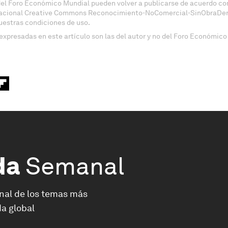
del Foro Económico Mundial pueden volver a publicarse de acuerdo con
nacional Creative Commons Reconocimiento-NoComercial-SinObraDeri
uestras condiciones de uso.
expresadas en este artículo son las del autor y no del Foro Económico
da
Semanal
nal de los temas más
a global