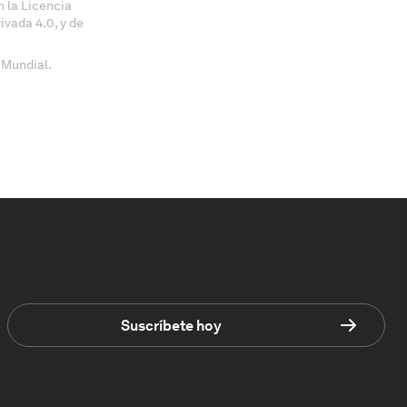
 la Licencia
vada 4.0, y de
 Mundial.
Suscríbete hoy