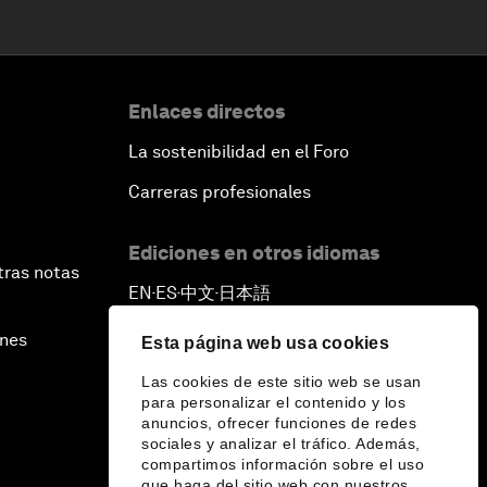
Enlaces directos
La sostenibilidad en el Foro
Carreras profesionales
Ediciones en otros idiomas
tras notas
EN
ES
中文
日本語
▪
▪
▪
ines
Esta página web usa cookies
Las cookies de este sitio web se usan
para personalizar el contenido y los
anuncios, ofrecer funciones de redes
sociales y analizar el tráfico. Además,
compartimos información sobre el uso
que haga del sitio web con nuestros