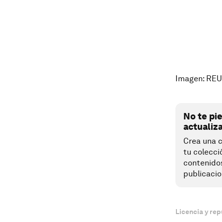
Imagen: RE
No te pi
actualiz
Crea una c
tu colecci
contenido
publicacio
Licencia y rep