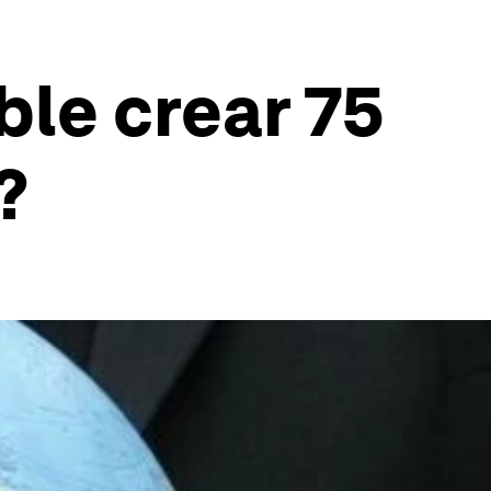
ble crear 75
?