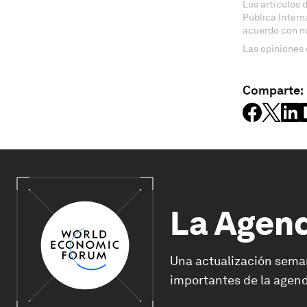
Los artículos 
Pública Inter
acuerdo con n
Las opiniones 
Comparte:
La Agen
Una actualización sema
importantes de la agend