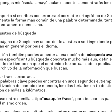
 pongas minúsculas, mayúsculas o acentos, encontrarás los
porta si escribes con errores: el corrector ortográfico de Goo
ente la forma más común de una palabra determinada, tanto
rectamente como si no.
 ajustes de búsqueda
 página de Google hay un botón de ajustes o settings donde 
s en general por país e idioma.
otón también puedes acceder a una opción de
búsqueda av
s especificar tu búsqueda concreta mucho más aún, defini
odo de tiempo en que el contenido fue actualizado o publica
rchivo de la información que buscas.
ar frases exactas…
 palabras clave puedes encontrar en unos segundos el tiemp
otizacion de cambio de moneda, los días feriados en tu desti
ón de millas a kilómetros.
ase entre comillas, tipo
“cualquier frase”
, para buscar las pal
l mismo orden.
a que algunos resultados relevantes pueden no mostrarse al u