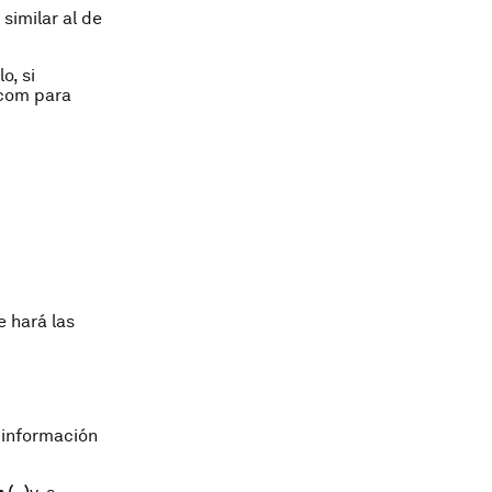
similar al de
o, si
.com para
 hará las
 información