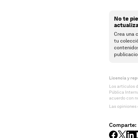
No te pi
actualiz
Crea una c
tu colecci
contenido
publicacio
Licencia y rep
Los artículos 
Pública Inter
acuerdo con n
Las opiniones 
Comparte: