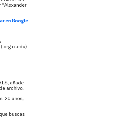
ar “Alexander
ar en Google
a
(.org o .edu)
 XLS, añade
de archivo.
si 20 años,
 que buscas