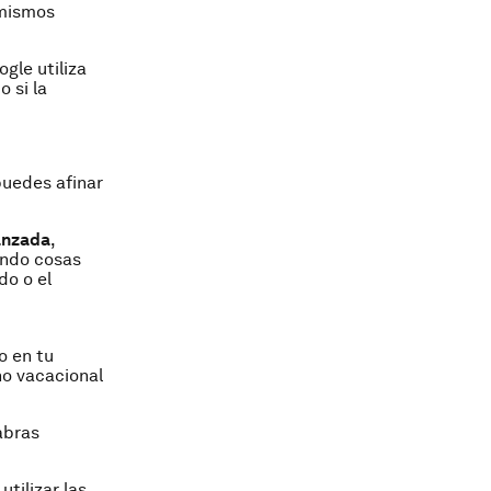
 mismos
gle utiliza
 si la
puedes afinar
anzada
,
endo cosas
do o el
o en tu
no vacacional
abras
tilizar las