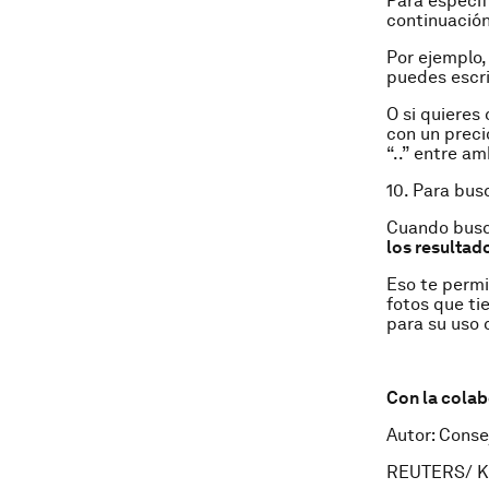
Para especif
continuación
Por ejemplo,
puedes escri
O si quieres
con un preci
“..” entre a
10. Para bus
Cuando busq
los resultad
Eso te permi
fotos que ti
para su uso 
Con la colab
Autor: Conse
REUTERS/ K