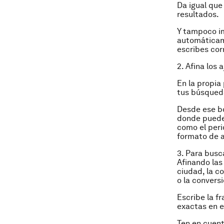
Da igual que
resultados.
Y tampoco im
automáticam
escribes cor
2. Afina los
En la propia
tus búsqueda
Desde ese b
donde puede
como el peri
formato de a
3. Para busc
Afinando las
ciudad, la c
o la conversi
Escribe la fr
exactas en e
Ten en cuent