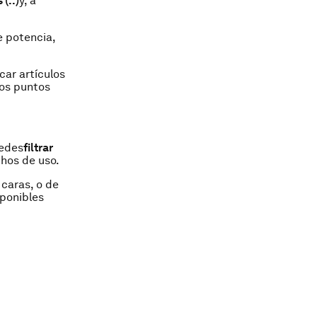
(..)
y, a
e potencia,
car artículos
dos puntos
edes
filtrar
chos de uso.
 caras, o de
sponibles