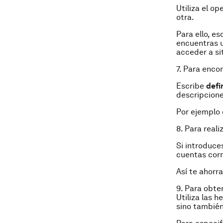
Utiliza el o
otra.
Para ello, es
encuentras u
acceder a si
7. Para enco
Escribe
defi
descripcione
Por ejemplo 
8. Para reali
Si introduce
cuentas corr
Así te ahorra
9. Para obte
Utiliza las 
sino tambié