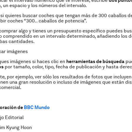
icar el intervalo numérico que te interese, escribe
dos puntos 
, un espacio y los números del intervalo.
 si quieres buscar coches que tengan más de 300 caballos d
bir coches “300.. caballos de potencia”.
 comprar algo y tienes un presupuesto específico puedes bus
o comprendido en un intervalo determinado, añadiendo los 
mbas cantidades.
car imágenes
ues imágenes si haces clic en
herramientas de búsqueda
pu
os
por tamaño, color, tipo, fecha de publicación y hasta dere
te, por ejemplo, ver sólo los resultados de fotos que incluyen
enen una gran resolución o incluso de imágenes que están di
comercial.
oración de
BBC Mundo
jo Editorial
im Kyung Hoon