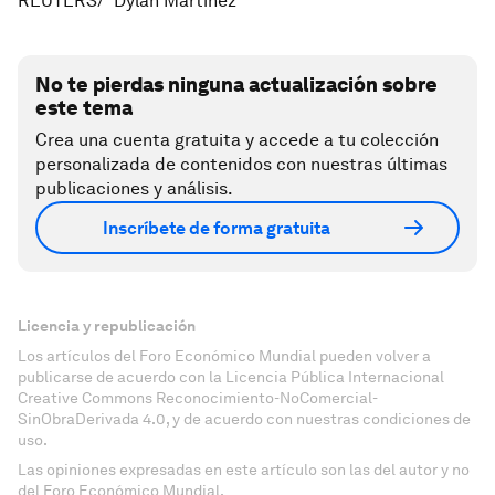
REUTERS/ Dylan Martinez
No te pierdas ninguna actualización sobre
este tema
Crea una cuenta gratuita y accede a tu colección
personalizada de contenidos con nuestras últimas
publicaciones y análisis.
Inscríbete de forma gratuita
Licencia y republicación
Los artículos del Foro Económico Mundial pueden volver a
publicarse de acuerdo con la Licencia Pública Internacional
Creative Commons Reconocimiento-NoComercial-
SinObraDerivada 4.0, y de acuerdo con nuestras condiciones de
uso.
Las opiniones expresadas en este artículo son las del autor y no
del Foro Económico Mundial.