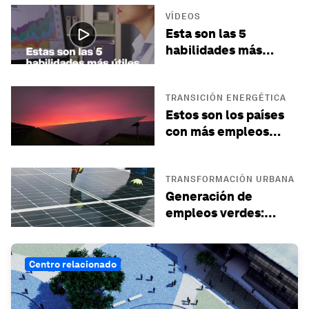
empleos del mañana
VÍDEOS
Esta son las 5
habilidades más
útiles para los
trabajos del futuro
TRANSICIÓN ENERGÉTICA
Estos son los países
con más empleos
verdes
TRANSFORMACIÓN URBANA
Generación de
empleos verdes:
cómo las ciudades
están marcando el
camino
Centro relacionado