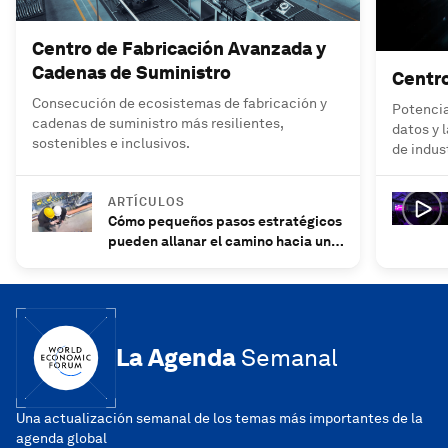
Centro de Fabricación Avanzada y
Cadenas de Suministro
Centro
Consecución de ecosistemas de fabricación y
Potenciar
cadenas de suministro más resilientes,
datos y 
sostenibles e inclusivos.
de indus
ARTÍCULOS
Cómo pequeños pasos estratégicos
pueden allanar el camino hacia una
manufactura más verde
La Agenda
Semanal
Una actualización semanal de los temas más importantes de la
agenda global