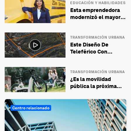
netas hacia el 2050
EDUCACIÓN Y HABILIDADES
Esta emprendedora
modernizó el mayor
sistema de transporte
público de Estados
Unidos.&nbsp;¿Cómo
TRANSFORMACIÓN URBANA
Este Diseño De
lo hizo?
Teleférico Con
Inteligencia Artificial
Podría Reducir La
Congestión En Las
TRANSFORMACIÓN URBANA
¿Es la movilidad
Ciudades
pública la próxima
revolución del
transporte público?
Centro relacionado