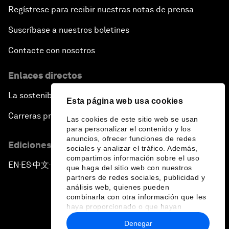
Regístrese para recibir nuestras notas de prensa
Suscríbase a nuestros boletines
Contacte con nosotros
Enlaces directos
La sostenibilidad en el Foro
Esta página web usa cookies
Carreras profesionales
Las cookies de este sitio web se usan
para personalizar el contenido y los
anuncios, ofrecer funciones de redes
Ediciones en otros idiomas
sociales y analizar el tráfico. Además,
compartimos información sobre el uso
EN
ES
中文
日本語
▪
▪
▪
que haga del sitio web con nuestros
partners de redes sociales, publicidad y
análisis web, quienes pueden
combinarla con otra información que les
haya proporcionado o que hayan
recopilado a partir del uso que haya
Denegar
hecho de sus servicios.