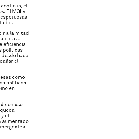
continuo, el
s. El MGI y
 respetuosas
itados.
ir a la mitad
la octava
 eficiencia
 políticas
e desde hace
dañar el
presas como
as políticas
como en
ad con uso
, queda
 y el
 ha aumentado
 emergentes