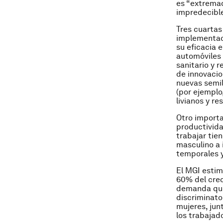
es “extremad
impredecibl
Tres cuartas
implementac
su eficacia 
automóviles 
sanitario y 
de innovacio
nuevas semil
(por ejemplo
livianos y re
Otro importa
productivida
trabajar tie
masculino a 
temporales y
El MGI estim
60% del crec
demanda que
discriminato
mujeres, jun
los trabajad