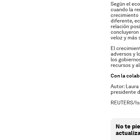
Según el eco
cuando la re
crecimiento 
diferente, e
relación pos
concluyeron 
veloz y más 
El crecimien
adversos y l
los gobierno
recursos y a
Con la cola
Autor: Laura
presidente d
REUTERS/Is
No te pi
actualiz