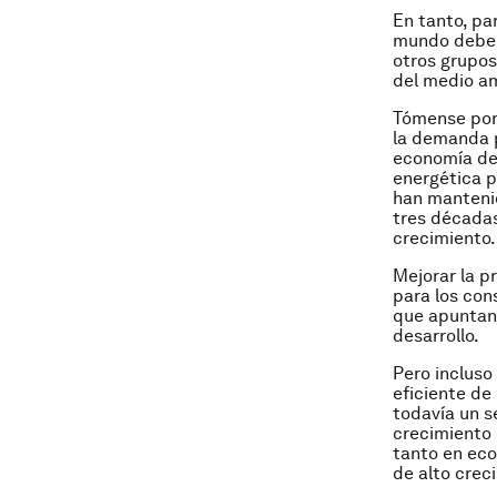
En tanto, pa
mundo debe m
otros grupo
del medio am
Tómense por 
la demanda p
economía del
energética p
han mantenid
tres décadas
crecimiento.
Mejorar la p
para los con
que apuntan 
desarrollo.
Pero incluso
eficiente de
todavía un se
crecimiento 
tanto en ec
de alto crec