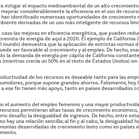
ra mitigar el impacto medioambiental de un alto crecimiento 
ejorar considerablemente la eficiencia en el uso de recurso
s han identificado numerosas oportunidades de crecimiento
biente derivadas de un uso más inteligente de recursos lim
caso las mejoras en eficiencia energética, que pueden reduc
revista de energía de aquí a 2020. El ejemplo de California (
 mundo) demuestra que la aplicación de estrictas normas de
uede ser favorable al crecimiento y al empleo. De hecho, esas
o la demanda de energía per cápita de California constant
 (mientras crecía un 50% en el resto de Estados Unidos) sin 
roductividad de los recursos es deseable tanto para las em
sumidores, porque supone grandes ahorros. Felizmente, hoy l
a ese fin tienen más apoyo, tanto en países desarrollados 
 si el aumento del empleo femenino y una mayor productivid
 recursos permitieran altas tasas de crecimiento económico
rio desafío: la desigualdad de ingresos. De hecho, entre esta
no hay una relación sencilla; al fin y al cabo, la desigualdad
onomías desarrolladas de crecimiento lento como en países
imiento.