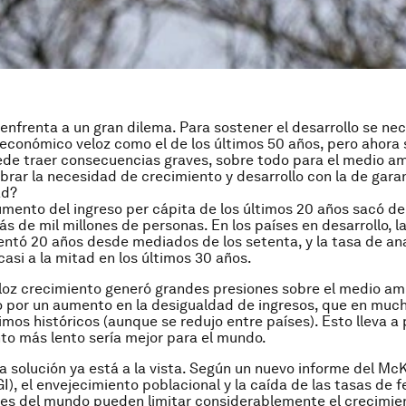
enfrenta a un gran dilema. Para sostener el desarrollo se nec
económico veloz como el de los últimos 50 años, pero ahor
de traer consecuencias graves, sobre todo para el medio am
brar la necesidad de crecimiento y desarrollo con la de gara
ad?
mento del ingreso per cápita de los últimos 20 años sacó de
s de mil millones de personas. En los países en desarrollo, l
ntó 20 años desde mediados de los setenta, y la tasa de an
casi a la mitad en los últimos 30 años.
loz crecimiento generó grandes presiones sobre el medio am
por un aumento en la desigualdad de ingresos, que en much
mos históricos (aunque se redujo entre países). Esto lleva a
to más lento sería mejor para el mundo.
 la solución ya está a la vista. Según un nuevo informe del Mc
I), el envejecimiento poblacional y la caída de las tasas de f
s del mundo pueden limitar considerablemente el crecimien