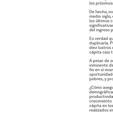
los próximos
De hecho, in
medio siglo,
los últimos 
significativ
del ingreso 
Es verdad que
duplicaría. 
diez lustros
cápita casi 
A pesar de s
inminente de
fin en sí mi
oportunidade
pobres, y pr
¿Cómo asegur
demográficas
productivida
crecimiento 
cápita en lo
realizados e