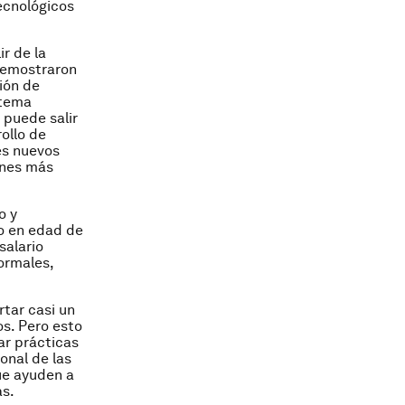
ecnológicos
r de la
demostraron
ción de
stema
 puede salir
ollo de
es nuevos
ones más
o y
do en edad de
salario
ormales,
tar casi un
os. Pero esto
r prácticas
onal de las
que ayuden a
as.