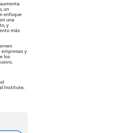
s aumenta
o, un
un enfoque
ron una
o, y
iento más
tornen
s empresas y
e los
usivo.
el
 Institute.