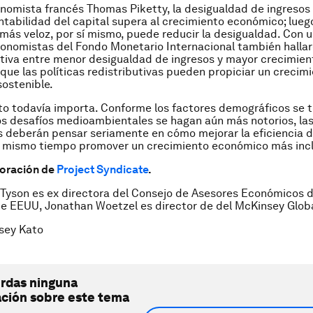
nomista francés Thomas Piketty, la desigualdad de ingreso
ntabilidad del capital supera al crecimiento económico; lueg
más veloz, por sí mismo, puede reducir la desigualdad. Con 
conomistas del Fondo Monetario Internacional también halla
itiva entre menor desigualdad de ingresos y mayor crecimient
que las políticas redistributivas pueden propiciar un crecim
sostenible.
to todavía importa. Conforme los factores demográficos se 
os desafíos medioambientales se hagan aún más notorios, la
s deberán pensar seriamente en cómo mejorar la eficiencia d
l mismo tiempo promover un crecimiento económico más incl
boración de
Project Syndicate
.
 Tyson es ex directora del Consejo de Asesores Económicos d
e EEUU, Jonathan Woetzel es director de del McKinsey Global
sey Kato
erdas ninguna
ación sobre este tema