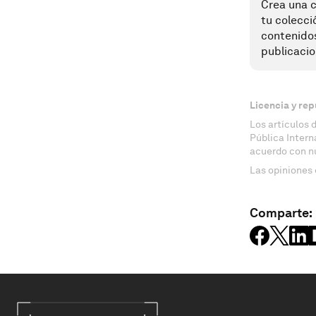
Crea una c
tu colecci
contenido
publicacio
Licencia y rep
Los artículos 
Pública Inter
acuerdo con n
Las opiniones 
Comparte: