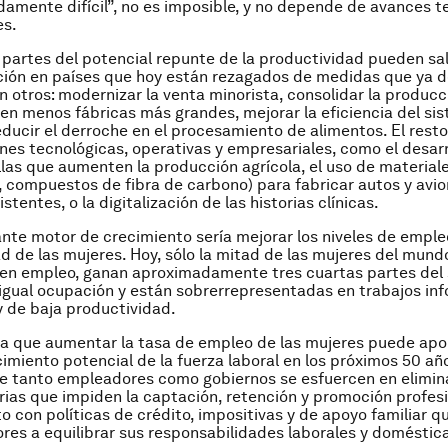
amente difícil”, no es imposible, y no depende de avances t
es.
 partes del potencial repunte de la productividad pueden sali
ión en países que hoy están rezagados de medidas que ya 
en otros: modernizar la venta minorista, consolidar la produc
en menos fábricas más grandes, mejorar la eficiencia del si
reducir el derroche en el procesamiento de alimentos. El resto
nes tecnológicas, operativas y empresariales, como el desarr
las que aumenten la producción agrícola, el uso de material
, compuestos de fibra de carbono) para fabricar autos y avi
sistentes, o la digitalización de las historias clínicas.
nte motor de crecimiento sería mejorar los niveles de emple
d de las mujeres. Hoy, sólo la mitad de las mujeres del mun
nen empleo, ganan aproximadamente tres cuartas partes del 
igual ocupación y están sobrerrepresentadas en trabajos inf
 de baja productividad.
a que aumentar la tasa de empleo de las mujeres puede apor
imiento potencial de la fuerza laboral en los próximos 50 añ
 tanto empleadores como gobiernos se esfuercen en elimina
rias que impiden la captación, retención y promoción profesi
to con políticas de crédito, impositivas y de apoyo familiar 
ores a equilibrar sus responsabilidades laborales y doméstic