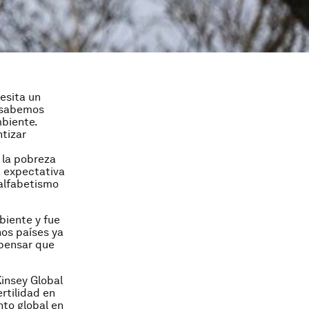
esita un
a sabemos
biente.
ntizar
 la pobreza
a expectativa
alfabetismo
biente y fue
os países ya
 pensar que
Kinsey Global
ertilidad en
to global en