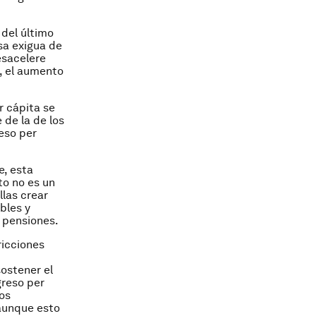
del último
sa exigua de
esacelere
, el aumento
r cápita se
 de la de los
reso per
e, esta
to no es un
llas crear
bles y
y pensiones.
ricciones
ostener el
greso per
ios
 aunque esto