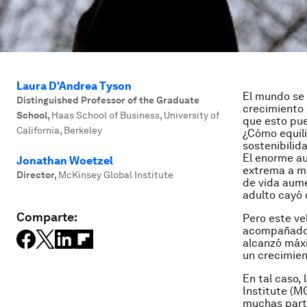
Laura D'Andrea Tyson
El mundo se 
Distinguished Professor of the Graduate
crecimiento 
School
,
Haas School of Business, University of
que esto pue
California, Berkeley
¿Cómo equili
sostenibilid
El enorme au
Jonathan Woetzel
extrema a má
Director
,
McKinsey Global Institute
de vida aume
adulto cayó 
Comparte:
Pero este ve
acompañado 
alcanzó máxi
un crecimien
En tal caso,
Institute (MG
muchas parte