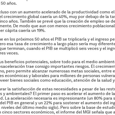
 50 años.
cluso con un aumento acelerado de la productividad como el 
 el crecimiento global caería un 40%, muy por debajo de la ta
cinco años. También se prevé que la creación de empleo se d
amente. De modo que aun con menos crecimiento poblacional
per cápita caería un 19%.
 en los próximos 50 años el PIB se triplicaría y el ingreso pe
Pero esa tasa de crecimiento a largo plazo sería muy diferente
 que terminan, cuando el PIB se multiplicó seis veces y el ing
tres veces.
us beneficios potenciales, sobre todo para el medio ambient
saceleración trae consigo importantes riesgos. El crecimien
smo, pero permite alcanzar numerosas metas sociales, entre e
s económicas y laborales para millones de personas vulnera
oveer bienes sociales como educación, atención de la salud 
ar la satisfacción de estas necesidades a pesar de las rest
 y ambientales? El primer paso es acelerar el aumento de la
d. La aceleración necesaria es impresionante (un 80% para s
del PIB en general y un 22% para sostener el aumento del in
s niveles del último medio siglo). Pero sobre la base de estud
n cinco sectores económicos, el informe del MGI señala que