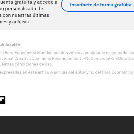
uenta gratuita y accede a
Inscríbete de forma gratuita
ón personalizada de
s con nuestras últimas
nes y análisis.
ublicación
del Foro Económico Mundial pueden volver a publicarse de acuerdo con
nacional Creative Commons Reconocimiento-NoComercial-SinObraDeri
uestras condiciones de uso.
expresadas en este artículo son las del autor y no del Foro Económico