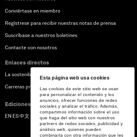
Conviértase en miembro
Regístrese para recibir nuestras notas de prensa
Suscríbase a nuestros boletines
Contacte con nosotros
Enlaces directos
La sostenibilidad en el Foro
Esta página web usa cookies
Carreras profesionales
Las cookies de este sitio web se usan
para personalizar el contenido y los
anuncios, ofrecer funciones de redes
Ediciones en otros idiomas
sociales y analizar el tráfico. Además,
compartimos información sobre el uso
EN
ES
中文
日本語
▪
▪
▪
que haga del sitio web con nuestros
partners de redes sociales, publicidad y
análisis web, quienes pueden
combinarla con otra información que les