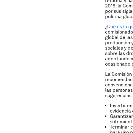
reforma y ha
2016, la Com
por sus sigl
política glob
¿
Qué es lo q
comisionado
global de las
producción 
sociales y d
sobre las d
adoptando ma
ocasionado p
La Comisión 
recomendacio
convenciones
las personas
sugerencias 
Invertir e
evidencia 
Garantizar
sufrimient
Terminar c
para uso p