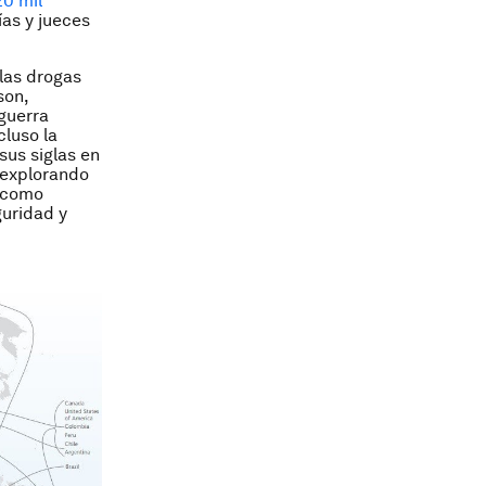
20 mil
ías y jueces
las drogas
son,
 guerra
cluso la
us siglas en
 explorando
y como
guridad y