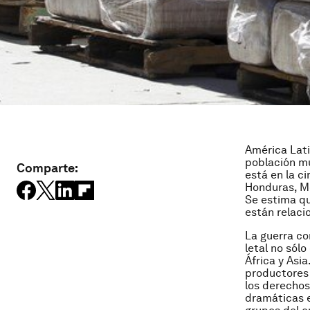
América Lati
población mu
Comparte:
está en la c
Honduras, Mé
Se estima qu
están relaci
La guerra co
letal no sól
África y Asi
productores 
los derecho
dramáticas e