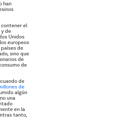
go han
esinos
 contener el
 y de
dos Unidos
 los europeos
 países de
ado, sino que
ionarios de
 consumo de
e cuando de
illones de
umido algún
 no una
entado
mente en la
ntras tanto,