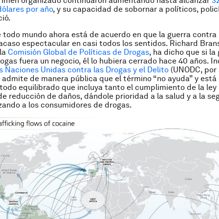
crimen organizado continuaron aumentando hasta alcanzar
3
dólares por año
, y su capacidad de sobornar a políticos, polic
ió.
 todo mundo ahora está de acuerdo en que la guerra contra 
racaso espectacular en casi todos los sentidos. Richard Bran
la
Comisión Global de Políticas de Drogas
, ha dicho que si la
rogas fuera un negocio, él lo hubiera cerrado hace 40 años. In
as Naciones Unidas contra las Drogas y el Delito
(UNODC, por s
a admite de manera pública que el término “no ayuda” y está
odo equilibrado que incluya tanto el cumplimiento de la le
de reducción de daños, dándole prioridad a la salud y a la se
zando a los consumidores de drogas.