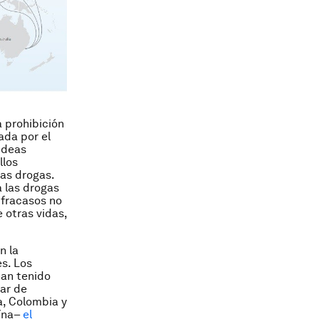
 prohibición
ada por el
ideas
llos
las drogas.
a las drogas
 fracasos no
 otras vidas,
n la
es. Los
han tenido
ar de
a, Colombia y
aína–
el