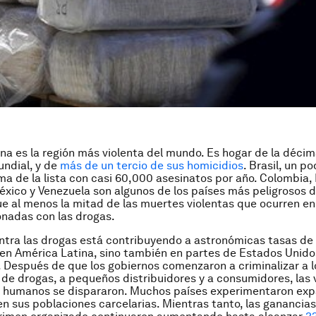
na es la región más violenta del mundo. Es hogar de la décim
ndial, y de
más de un tercio de sus homicidios
. Brasil, un po
ima de la lista con casi 60,000 asesinatos por año. Colombia, 
xico y Venezuela son algunos de los países más peligrosos d
e al menos la mitad de las muertes violentas que ocurren en 
onadas con las drogas.
ntra las drogas está contribuyendo a astronómicas tasas de 
o en América Latina, sino también en partes de Estados Unido
a. Después de que los gobiernos comenzaron a criminalizar a l
de drogas, a pequeños distribuidores y a consumidores, las 
s humanos se dispararon. Muchos países experimentaron ex
n sus poblaciones carcelarias. Mientras tanto, las ganancias