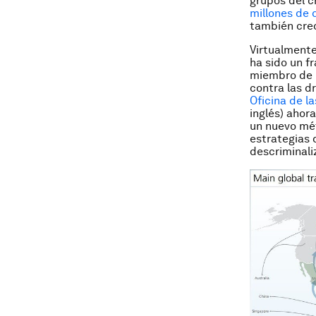
grupos del 
millones de 
también crec
Virtualmente
ha sido un f
miembro de 
contra las d
Oficina de l
inglés) ahor
un nuevo mét
estrategias 
descriminali