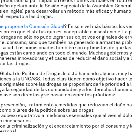
 procurado la participación de los líderes actuales en todo e
isión apelará ante la Sesión Especial de la Asamblea Genera
as en inglés) para desarrollar un método más eficaz y humano
al respecto a las drogas.
ue propone la Comisión Global
? En su nivel más básico, los ve
s creen que el
status quo
es inaceptable e insostenible. La p
 drogas no sólo no pudo lograr sus objetivos originales de err
y el consumo, sino que también ha generado alarmantes pro
e salud. Los comisionados también son optimistas de que las 
rogas están cambiando en todo el mundo. Muchos gobiernos 
neras innovadoras y eficaces de reducir el daño social y a l
or las drogas.
Global de Política de Drogas le está haciendo algunas muy b
nes a la UNGASS. Todas ellas tienen como objetivo hacer lo
 originales sobre las drogas se proponían: darle prioridad a 
, a la seguridad de las comunidades y a los derechos humano
clave son directas y se basan en aspectos prácticos:
n prevención, tratamiento y medidas que reduzcan el daño ba
como pilares de la política sobre las drogas
 acceso equitativo a medicinas esenciales que alivien el dolor
o innecesarios
on la criminalización y el encarcelamiento por el consumo y 
ersonal