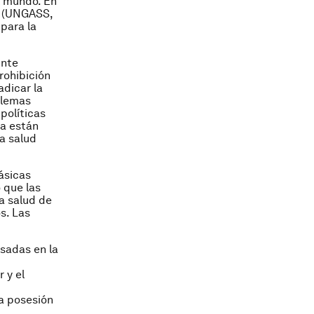
l mundo. En
l (UNGASS,
 para la
inte
rohibición
adicar la
blemas
políticas
ya están
a salud
ásicas
 que las
la salud de
s. Las
sadas en la
 y el
la posesión