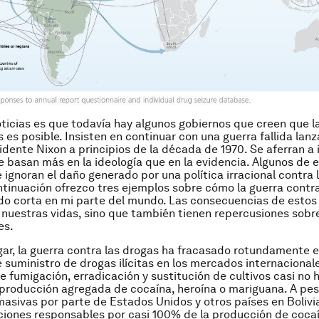
ticias es que todavía hay algunos gobiernos que creen que la
 es posible. Insisten en continuar con una guerra fallida lanz
idente Nixon a principios de la década de 1970. Se aferran a 
e basan más en la ideología que en la evidencia. Algunos de e
ignoran el daño generado por una política irracional contra 
ntinuación ofrezco tres ejemplos sobre cómo la guerra contr
o corta en mi parte del mundo. Las consecuencias de estos
 nuestras vidas, sino que también tienen repercusiones sobre
es.
gar, la guerra contra las drogas ha fracasado rotundamente e
 suministro de drogas ilícitas en los mercados internacional
 fumigación, erradicación y sustitución de cultivos casi no 
 producción agregada de cocaína, heroína o mariguana. A pes
masivas por parte de Estados Unidos y otros países en Bolivi
ciones responsables por casi 100% de la producción de coc