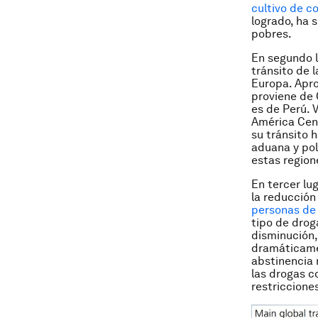
cultivo de c
logrado, ha 
pobres.
En segundo l
tránsito de 
Europa. Apr
proviene de 
es de Perú. 
América Cent
su tránsito 
aduana y pol
estas region
En tercer lu
la reducción
personas de 
tipo de drog
disminución,
dramáticame
abstinencia 
las drogas c
restriccione