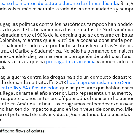
oca se ha mantenido estable durante la última década
. Si al
sido volver más miserable la vida de las comunidades y camp
ugar, las políticas contra los narcóticos tampoco han podido
las drogas de Latinoamérica a los mercados de Norteamérica
oximadamente el 90% de la cocaína que se consume en Esta
Colombia, mientras que el 90% de la cocaína consumida por
Virtualmente todo este producto se transfiere a través de los
ral, el Caribe y Sudamérica. No sólo ha permanecido inalter
ha expandido de gran manera la corrupción de políticos, func
icías, a la vez que ha
propagado la violencia
y aumentado el
es.
gar, la guerra contra las drogas ha sido un completo desastr
 de demanda se trata. En 2013
había aproximadamente 246 m
entre 15 y 64 años de edad
que se presume que habían cons
a ilegal durante el año anterior. Esto representa un aumento,
 respecto a años anteriores. Y peor aún: el consumo ha aum
nte en América Latina. Los programas enfocados exclusiva
no han tenido impacto alguno en los niveles de consumo. Mie
on el potencial de salvar vidas siguen estando bajo pesadas
s.