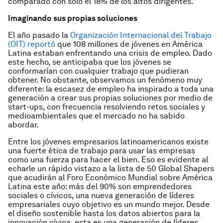
comparado con sólo el 18% de los altos dirigentes.
Imaginando sus propias soluciones
El año pasado la
Organización Internacional del Trabajo
(OIT) reportó
que 108 millones de jóvenes en América
Latina estaban enfrentando una crisis de empleo. Dado
este hecho, se anticipaba que los jóvenes se
conformarían con cualquier trabajo que pudieran
obtener. No obstante, observamos un fenómeno muy
diferente: la escasez de empleo ha inspirado a toda una
generación a crear sus propias soluciones por medio de
start-ups, con frecuencia resolviendo retos sociales y
medioambientales que el mercado no ha sabido
abordar.
Entre los jóvenes empresarios latinoamericanos existe
una fuerte ética de trabajo para usar las empresas
como una fuerza para hacer el bien. Eso es evidente al
echarle un rápido vistazo a la lista de 50 Global Shapers
que acudirán al Foro Económico Mundial sobre América
Latina este año: más del 90% son emprendedores
sociales o cívicos, una nueva generación de líderes
empresariales cuyo objetivo es un mundo mejor. Desde
el diseño sostenible hasta los datos abiertos para la
innovación cívica, esta es una generación de líderes