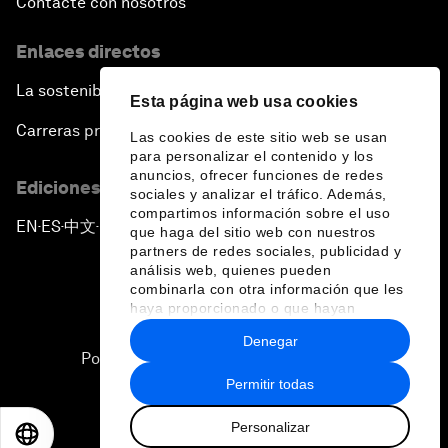
Contacte con nosotros
Enlaces directos
La sostenibilidad en el Foro
Esta página web usa cookies
Carreras profesionales
Las cookies de este sitio web se usan
para personalizar el contenido y los
anuncios, ofrecer funciones de redes
Ediciones en otros idiomas
sociales y analizar el tráfico. Además,
compartimos información sobre el uso
EN
ES
中文
日本語
▪
▪
▪
que haga del sitio web con nuestros
partners de redes sociales, publicidad y
análisis web, quienes pueden
combinarla con otra información que les
haya proporcionado o que hayan
recopilado a partir del uso que haya
Denegar
hecho de sus servicios.
Política de privacidad y normas de uso
Permitir todas
Sitemap
Personalizar
©
2026
Foro Económico Mundial
EN
ES
中文
日本語