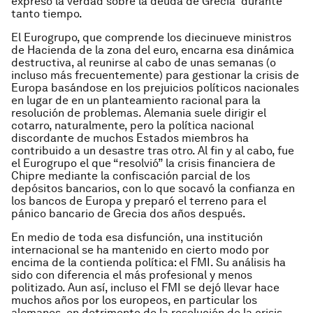
expresó la verdad sobre la deuda de Grecia durante
tanto tiempo.
El Eurogrupo, que comprende los diecinueve ministros
de Hacienda de la zona del euro, encarna esa dinámica
destructiva, al reunirse al cabo de unas semanas (o
incluso más frecuentemente) para gestionar la crisis de
Europa basándose en los prejuicios políticos nacionales
en lugar de en un planteamiento racional para la
resolución de problemas. Alemania suele dirigir el
cotarro, naturalmente, pero la política nacional
discordante de muchos Estados miembros ha
contribuido a un desastre tras otro. Al fin y al cabo, fue
el Eurogrupo el que “resolvió” la crisis financiera de
Chipre mediante la confiscación parcial de los
depósitos bancarios, con lo que socavó la confianza en
los bancos de Europa y preparó el terreno para el
pánico bancario de Grecia dos años después.
En medio de toda esa disfunción, una institución
internacional se ha mantenido en cierto modo por
encima de la contienda política: el FMI. Su análisis ha
sido con diferencia el más profesional y menos
politizado. Aun así, incluso el FMI se dejó llevar hace
muchos años por los europeos, en particular los
alemanes, en detrimento de la resolución de la crisis