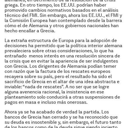
griega. En otro tiempo, los EE.UU. podrían haber
promovido cambios normativos basados en el análisis
técnico del FMI. Sin embargo, ahora los EE.UU., el FMI y
la Comisión Europea han contemplado desde la barrera
cómo el de Alemania y otros gobiernos nacionales han
hecho encallar a Grecia.
La extraña estructura de Europa para la adopción de
decisiones ha permitido que la política interior alemana
prevaleciera sobre otras consideraciones, lo que ha
entrañado menos interés en una resolución sincera de
la crisis que en evitar la apariencia de ser indulgentes
con Grecia. Los dirigentes de Alemania podían temer
con razón que la factura de los rescates europeos
recayera sobre su país, pero el resultado ha sido el
sacrificio de Grecia en el altar de una idea abstracta e
inviable: “nada de rescates”. A no ser que se logre
alguna avenencia racional, la insistencia en ese
planteamiento solo conducirá a otras suspensiones de
pagos en masa e incluso más onerosas.
Ahora ya se ha acabado de verdad la partida. Los
bancos de Grecia han cerrado y se ha reconocido que
su deuda es insostenible y, sin embargo, el futuro tanto
de los bancos como de la deuda sigue siendo incierto.