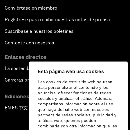
Conviértase en miembro
Regístrese para recibir nuestras notas de prensa
Suscríbase a nuestros boletines
Contacte con nosotros
Enlaces directos
La sostenibilidad en el Foro
Esta página web usa cookies
Carreras profesionales
Las cookies de este sitio web se usan
para personalizar el contenido y los
anuncios, ofrecer funciones de redes
Ediciones en otros idiomas
sociales y analizar el tráfico. Además,
compartimos información sobre el uso
EN
ES
中文
日本語
▪
▪
▪
que haga del sitio web con nuestros
partners de redes sociales, publicidad y
análisis web, quienes pueden
combinarla con otra información que les