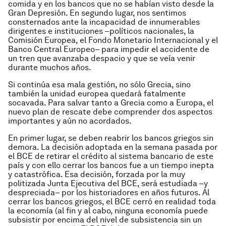
comida y en los bancos que no se habían visto desde la
Gran Depresión. En segundo lugar, nos sentimos
consternados ante la incapacidad de innumerables
dirigentes e instituciones –políticos nacionales, la
Comisión Europea, el Fondo Monetario Internacional y el
Banco Central Europeo– para impedir el accidente de
un tren que avanzaba despacio y que se veía venir
durante muchos años.
Si continúa esa mala gestión, no sólo Grecia, sino
también la unidad europea quedará fatalmente
socavada. Para salvar tanto a Grecia como a Europa, el
nuevo plan de rescate debe comprender dos aspectos
importantes y aún no acordados.
En primer lugar, se deben reabrir los bancos griegos sin
demora. La decisión adoptada en la semana pasada por
el BCE de retirar el crédito al sistema bancario de este
país y con ello cerrar los bancos fue a un tiempo inepta
y catastrófica. Esa decisión, forzada por la muy
politizada Junta Ejecutiva del BCE, será estudiada –y
despreciada– por los historiadores en años futuros. Al
cerrar los bancos griegos, el BCE cerró en realidad toda
la economía (al fin y al cabo, ninguna economía puede
subsistir por encima del nivel de subsistencia sin un