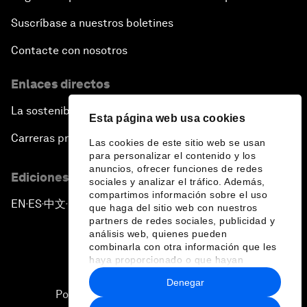
Suscríbase a nuestros boletines
Contacte con nosotros
Enlaces directos
La sostenibilidad en el Foro
Esta página web usa cookies
Carreras profesionales
Las cookies de este sitio web se usan
para personalizar el contenido y los
anuncios, ofrecer funciones de redes
Ediciones en otros idiomas
sociales y analizar el tráfico. Además,
compartimos información sobre el uso
EN
ES
中文
日本語
▪
▪
▪
que haga del sitio web con nuestros
partners de redes sociales, publicidad y
análisis web, quienes pueden
combinarla con otra información que les
haya proporcionado o que hayan
recopilado a partir del uso que haya
Denegar
hecho de sus servicios.
Política de privacidad y normas de uso