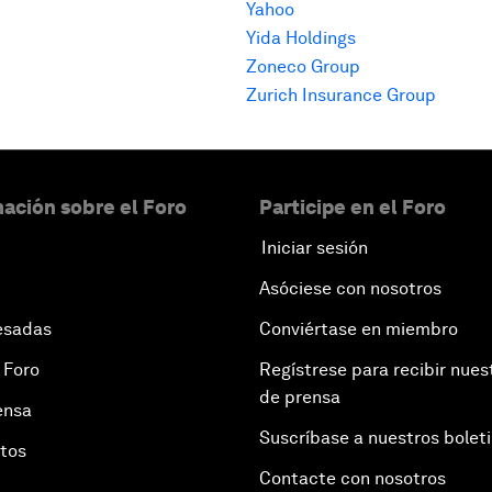
Yahoo
Yida Holdings
Zoneco Group
Zurich Insurance Group
ación sobre el Foro
Participe en el Foro
Iniciar sesión
Asóciese con nosotros
esadas
Conviértase en miembro
 Foro
Regístrese para recibir nues
de prensa
ensa
Suscríbase a nuestros bolet
otos
Contacte con nosotros