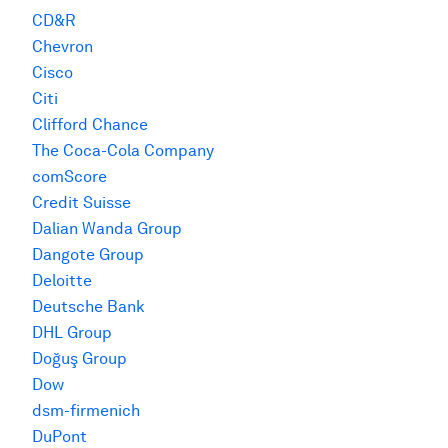
CD&R
Chevron
Cisco
Citi
Clifford Chance
The Coca-Cola Company
comScore
Credit Suisse
Dalian Wanda Group
Dangote Group
Deloitte
Deutsche Bank
DHL Group
Doğuş Group
Dow
dsm-firmenich
DuPont