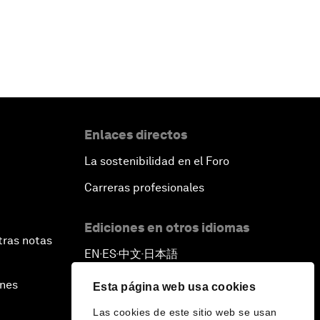
Enlaces directos
La sostenibilidad en el Foro
Carreras profesionales
Ediciones en otros idiomas
tras notas
EN
ES
中文
日本語
▪
▪
▪
ines
Esta página web usa cookies
Las cookies de este sitio web se usan