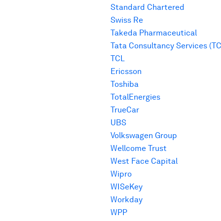
Standard Chartered
Swiss Re
Takeda Pharmaceutical
Tata Consultancy Services (T
TCL
Ericsson
Toshiba
TotalEnergies
TrueCar
UBS
Volkswagen Group
Wellcome Trust
West Face Capital
Wipro
WISeKey
Workday
WPP