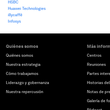
HSBC
Huawei Technologies
illycaffè
Infosys
Quiénes somos
Más inform
Quiénes somos
Centros
Nuestra estrategia
Reuniones
Cómo trabajamos
Partes inter
Liderazgo y gobernanza
Historias del
Nuestra repercusión
Notas de pr
Galería de f
Pódcast