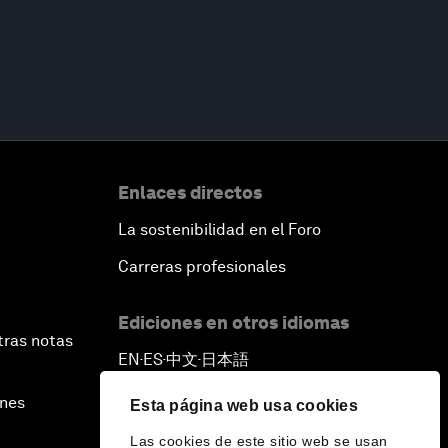
Enlaces directos
La sostenibilidad en el Foro
Carreras profesionales
Ediciones en otros idiomas
tras notas
EN
ES
中文
日本語
▪
▪
▪
ines
Esta página web usa cookies
Las cookies de este sitio web se usan