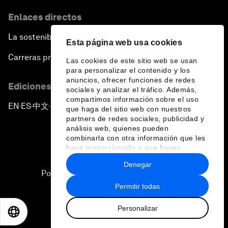
Enlaces directos
La sostenibilidad en el Foro
Esta página web usa cookies
Carreras profesionales
Las cookies de este sitio web se usan
para personalizar el contenido y los
anuncios, ofrecer funciones de redes
Ediciones en otros idiomas
sociales y analizar el tráfico. Además,
compartimos información sobre el uso
EN
ES
中文
日本語
▪
▪
▪
que haga del sitio web con nuestros
partners de redes sociales, publicidad y
análisis web, quienes pueden
combinarla con otra información que les
haya proporcionado o que hayan
recopilado a partir del uso que haya
Denegar
hecho de sus servicios.
Política de privacidad y normas de uso
Permitir todas
Sitemap
Personalizar
©
2026
Foro Económico Mundial
EN
ES
中文
日本語