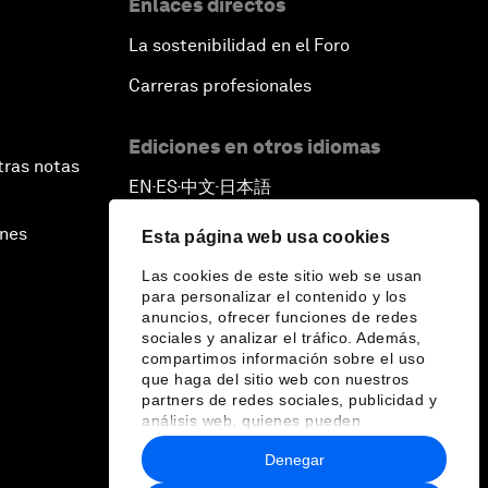
Enlaces directos
La sostenibilidad en el Foro
Carreras profesionales
Ediciones en otros idiomas
tras notas
EN
ES
中文
日本語
▪
▪
▪
ines
Esta página web usa cookies
Las cookies de este sitio web se usan
para personalizar el contenido y los
anuncios, ofrecer funciones de redes
sociales y analizar el tráfico. Además,
compartimos información sobre el uso
que haga del sitio web con nuestros
partners de redes sociales, publicidad y
análisis web, quienes pueden
combinarla con otra información que les
Denegar
haya proporcionado o que hayan
recopilado a partir del uso que haya