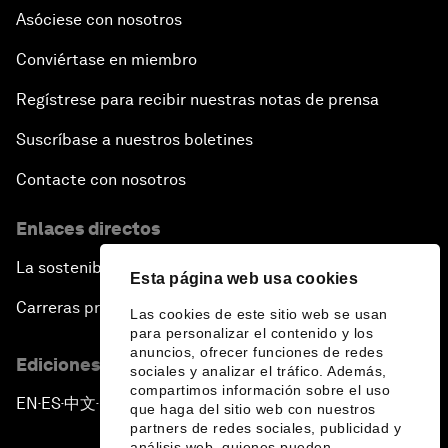
Asóciese con nosotros
Conviértase en miembro
Regístrese para recibir nuestras notas de prensa
Suscríbase a nuestros boletines
Contacte con nosotros
Enlaces directos
La sostenibilidad en el Foro
Esta página web usa cookies
Carreras profesionales
Las cookies de este sitio web se usan
para personalizar el contenido y los
anuncios, ofrecer funciones de redes
Ediciones en otros idiomas
sociales y analizar el tráfico. Además,
compartimos información sobre el uso
EN
ES
中文
日本語
▪
▪
▪
que haga del sitio web con nuestros
partners de redes sociales, publicidad y
análisis web, quienes pueden