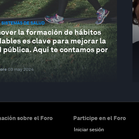
 SISTEMAS DE SALUD
over la formación de hábitos
ables es clave para mejorar la
d pública. Aquí te contamos por
ore
03 may 2024
ación sobre el Foro
Participe en el Foro
Iniciar sesión