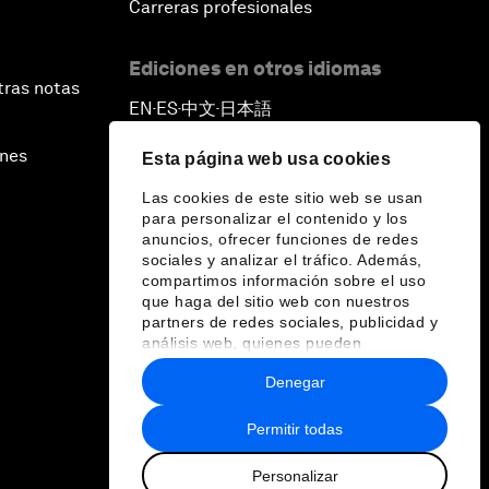
Carreras profesionales
Ediciones en otros idiomas
tras notas
EN
ES
中文
日本語
▪
▪
▪
ines
Esta página web usa cookies
Las cookies de este sitio web se usan
para personalizar el contenido y los
anuncios, ofrecer funciones de redes
sociales y analizar el tráfico. Además,
compartimos información sobre el uso
que haga del sitio web con nuestros
partners de redes sociales, publicidad y
análisis web, quienes pueden
combinarla con otra información que les
Denegar
haya proporcionado o que hayan
recopilado a partir del uso que haya
hecho de sus servicios.
Permitir todas
Personalizar