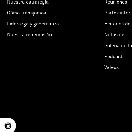
Nuestra estrategia
Reuniones
BRASIL
Cómo trabajamos
Partes inter
BUILDINGS
Liderazgo y gobernanza
Historias del
TRANSFORMACIÓN URBANA
Nuestra repercusión
Notas de pr
BUILT ENVIRONMENT AND INFRASTRUCTURE
Galería de f
NEGOCIOS
Pódcast
CEO ACTION GROUP FOR THE EUROPEAN
GREEN DEAL
Vídeos
CHANGING CUSTOMERS AND DEMAND
CHINA
ECONOMÍA CIRCULAR
ECONOMÍA CIRCULAR
CITIES AND URBANIZATION
EN
ES
中文
日本語
SOCIEDAD CIVIL