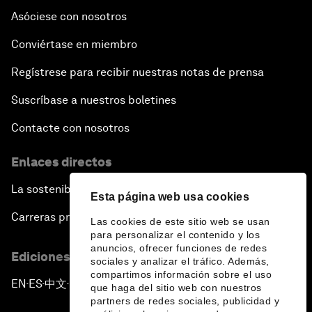
Asóciese con nosotros
Conviértase en miembro
Regístrese para recibir nuestras notas de prensa
Suscríbase a nuestros boletines
Contacte con nosotros
Enlaces directos
La sostenibilidad en el Foro
Esta página web usa cookies
Carreras profesionales
Las cookies de este sitio web se usan
para personalizar el contenido y los
anuncios, ofrecer funciones de redes
Ediciones en otros idiomas
sociales y analizar el tráfico. Además,
compartimos información sobre el uso
EN
ES
中文
日本語
▪
▪
▪
que haga del sitio web con nuestros
partners de redes sociales, publicidad y