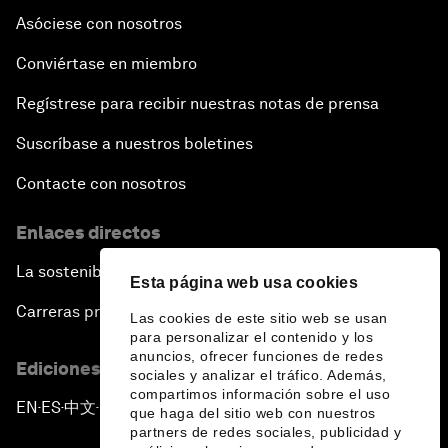
Asóciese con nosotros
Conviértase en miembro
Regístrese para recibir nuestras notas de prensa
Suscríbase a nuestros boletines
Contacte con nosotros
Enlaces directos
La sostenibilidad en el Foro
Esta página web usa cookies
Carreras profesionales
Las cookies de este sitio web se usan
para personalizar el contenido y los
anuncios, ofrecer funciones de redes
Ediciones en otros idiomas
sociales y analizar el tráfico. Además,
compartimos información sobre el uso
EN
ES
中文
日本語
▪
▪
▪
que haga del sitio web con nuestros
partners de redes sociales, publicidad y