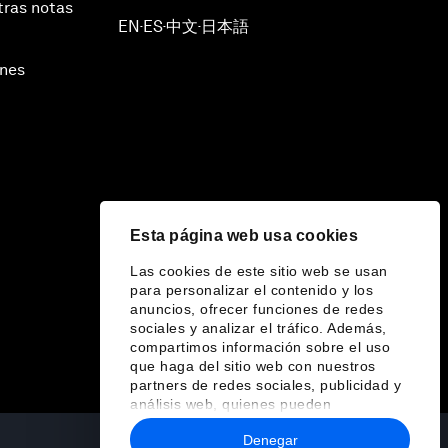
tras notas
EN
ES
中文
日本語
▪
▪
▪
ines
Esta página web usa cookies
Las cookies de este sitio web se usan
para personalizar el contenido y los
anuncios, ofrecer funciones de redes
sociales y analizar el tráfico. Además,
compartimos información sobre el uso
que haga del sitio web con nuestros
partners de redes sociales, publicidad y
análisis web, quienes pueden
combinarla con otra información que les
Denegar
haya proporcionado o que hayan