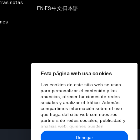
tras notas
EN
ES
中文
日本語
▪
▪
▪
ines
Esta página web usa cookies
Las cookies de este sitio web se usan
para personalizar el contenido y los
anuncios, ofrecer funciones de redes
sociales y analizar el tráfico. Además,
compartimos información sobre el uso
que haga del sitio web con nuestros
partners de redes sociales, publicidad y
análisis web, quienes pueden
combinarla con otra información que les
Denegar
haya proporcionado o que hayan