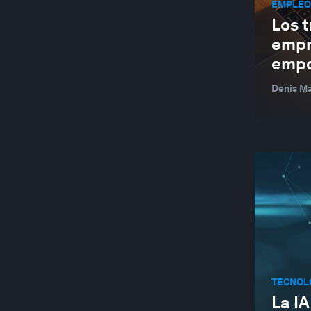
EMPLEOS
CLEAN POWER FOR INDUSTRY
Los 
empr
ACCIÓN CLIMÁTICA
empo
CLIMATE AND ENERGY DISRUPTION
Denis M
CLIMATE AND HEALTH
CLIMATE AND NATURE
EL CAMBIO CLIMÁTICO
INDICADORES CLIMÁTICOS
CO2 CAPTURE, UTILIZATION AND STORAGE
COLLABORATIVE SENSING
COMMUNICATIONS AND TECHNOLOGY
INDUSTRY
TECNOL
COP28
La IA