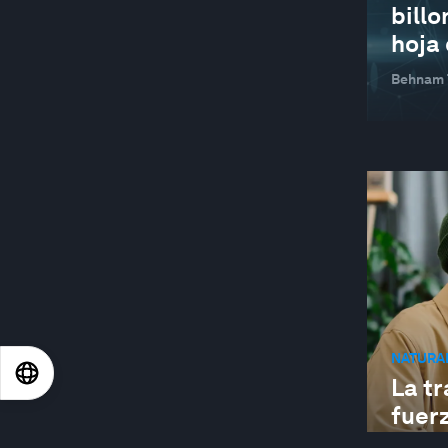
CORPORATE GOVERNANCE
billo
hoja
CORRUPTION
Behnam T
COVID-19
CROSS-INDUSTRY OUTLOOK
CRYPTO IMPACT AND SUSTAINABILITY
ACCELERATOR
CYBERCRIME
CIBERSEGURIDAD
CIBERSEGURIDAD
DATA POLICY
NATURAL
CIENCIA DE DATOS
EN
ES
中文
日本語
La tr
DECARBONIZING ENERGY
fuerz
DECENTRALIZED FINANCE
Estas