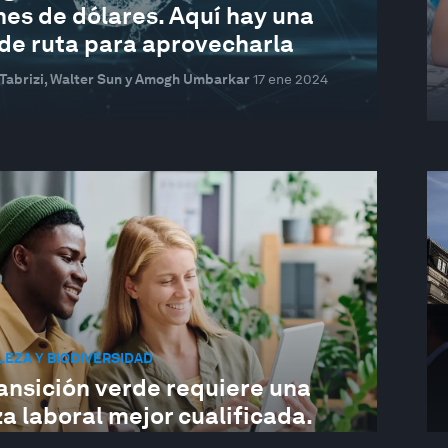
nes de dólares. Aquí hay una
 de ruta para aprovecharla
abrizi, Walter Sun y Amogh Umbarkar
17 ene 2024
EZA Y BIODIVERSIDAD
ansición verde requiere una
a laboral mejor cualificada.
 son las razones