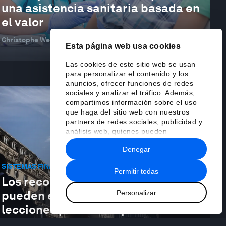
una asistencia sanitaria basada en
el valor
Christophe Weber
17 ene 2024
Esta página web usa cookies
Las cookies de este sitio web se usan
para personalizar el contenido y los
anuncios, ofrecer funciones de redes
sociales y analizar el tráfico. Además,
compartimos información sobre el uso
que haga del sitio web con nuestros
partners de redes sociales, publicidad y
análisis web, quienes pueden
combinarla con otra información que les
Denegar
haya proporcionado o que hayan
recopilado a partir del uso que haya
SISTEMAS FINANCIEROS Y MONETARIOS
hecho de sus servicios.
Permitir todas
Los recortes de tasas de interés
pueden estar llegando: ¿Qué
Personalizar
lecciones podemos aprender de las
recientes turbulencias?