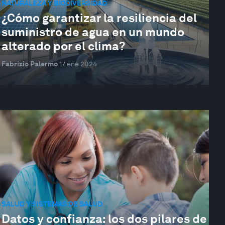
NATURALEZA Y BIODIVERSIDAD
¿Cómo garantizar la resiliencia del
suministro de agua en un mundo
alterado por el clima?
Fabrizio Palermo
17 ene 2024
SALUD Y SISTEMAS DE SALUD
Datos y confianza: los dos pilares de