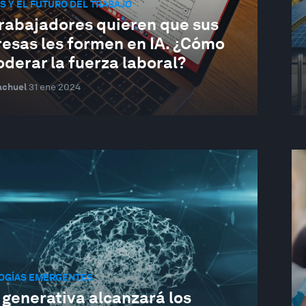
 Y EL FUTURO DEL TRABAJO
trabajadores quieren que sus
esas les formen en IA. ¿Cómo
derar la fuerza laboral?
achuel
31 ene 2024
OGÍAS EMERGENTES
 generativa alcanzará los