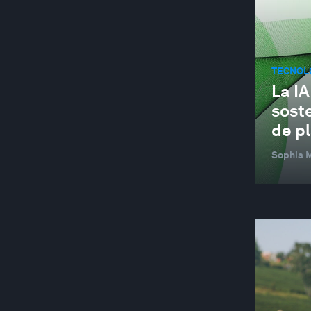
ARTE Y CULTURA
ASEAN
AUTOMOTIVE INDUSTRY
TECNOL
La IA
AVIATION AND AEROSPACE
soste
BANKING AND CAPITAL MARKETS
de p
BANCA Y MERCADOS DE CAPITALES
Sophia 
BATTERIES
BEHAVIOURAL SCIENCES
MÁS ALLÁ DE LA GEOPOLÍTICA
BIODIVERSITY FINANCE
BIOTECHNOLOGY
BLOCKCHAIN