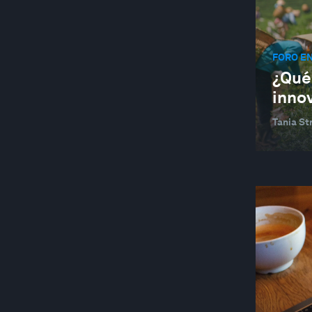
BRASIL
BUILDINGS
FORO E
TRANSFORMACIÓN URBANA
¿Qué 
BUILT ENVIRONMENT AND INFRASTRUCTURE
inno
NEGOCIOS
Tania St
CEO ACTION GROUP FOR THE EUROPEAN
GREEN DEAL
CHANGING CUSTOMERS AND DEMAND
CHINA
ECONOMÍA CIRCULAR
ECONOMÍA CIRCULAR
CITIES AND URBANIZATION
SOCIEDAD CIVIL