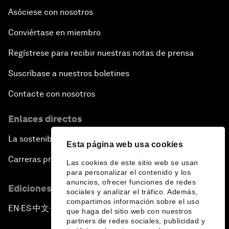
Asóciese con nosotros
Conviértase en miembro
Regístrese para recibir nuestras notas de prensa
Suscríbase a nuestros boletines
Contacte con nosotros
Enlaces directos
La sostenibilidad en el Foro
Esta página web usa cookies
Carreras profesionales
Las cookies de este sitio web se usan
para personalizar el contenido y los
anuncios, ofrecer funciones de redes
Ediciones en otros idiomas
sociales y analizar el tráfico. Además,
compartimos información sobre el uso
EN
ES
中文
日本語
▪
▪
▪
que haga del sitio web con nuestros
partners de redes sociales, publicidad y