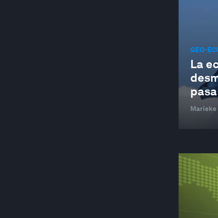
ARTE Y CULTURA
ASEAN
AUTOMOTIVE INDUSTRY
GEO-ECO
La e
AVIATION AND AEROSPACE
desmo
BANCA Y MERCADOS DE CAPITALES
pasa
BANKING AND CAPITAL MARKETS
Marieke
BATTERIES
BEHAVIOURAL SCIENCES
MÁS ALLÁ DE LA GEOPOLÍTICA
BIODIVERSITY FINANCE
BIOTECHNOLOGY
BLOCKCHAIN