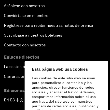
Asóciese con nosotros
Conviértase en miembro
Regístrese para recibir nuestras notas de prensa
Suscríbase a nuestros boletines
Contacte con nosotros
Enlaces directos
La sostenibilidad en el Foro
Esta página web usa cookies
Carreras profesionales
Las cookies de este sitio web se usan
para personalizar el contenido y los
anuncios, ofrecer funciones de redes
Ediciones en otros idiomas
sociales y analizar el tráfico. Además,
compartimos información sobre el uso
EN
ES
中文
日本語
▪
▪
▪
que haga del sitio web con nuestros
partners de redes sociales, publicidad y