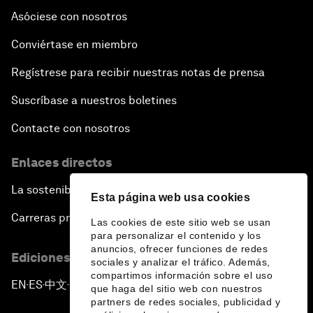
Asóciese con nosotros
Conviértase en miembro
Regístrese para recibir nuestras notas de prensa
Suscríbase a nuestros boletines
Contacte con nosotros
Enlaces directos
La sostenibilidad en el Foro
Esta página web usa cookies
Carreras profesionales
Las cookies de este sitio web se usan
para personalizar el contenido y los
anuncios, ofrecer funciones de redes
Ediciones en otros idiomas
sociales y analizar el tráfico. Además,
compartimos información sobre el uso
EN
ES
中文
日本語
▪
▪
▪
que haga del sitio web con nuestros
partners de redes sociales, publicidad y