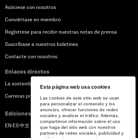
Asóciese con nosotros
Conviértase en miembro
Regístrese para recibir nuestras notas de prensa
Suscríbase a nuestros boletines
Contacte con nosotros
Enlaces directos
La sostenibilidad en el Foro
Esta página web usa cookies
Carreras profesionales
Las cookies de este sitio web se usan
para personalizar el contenido y los
anuncios, ofrecer funciones de redes
Ediciones en otros idiomas
sociales y analizar el tráfico. Además,
compartimos información sobre el uso
EN
ES
中文
日本語
▪
▪
▪
que haga del sitio web con nuestros
partners de redes sociales, publicidad y